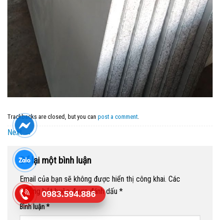
Trackbacks are closed, but you can
post a comment
.
Next
→
Để lại một bình luận
Email của bạn sẽ không được hiển thị công khai.
Các
trường bắt buộc được đánh dấu
*
0983.594.886
Bình luận
*