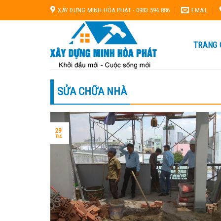
Skip
XÂY DỰNG MINH HÒA PHÁT - 0983.594.886
EMAIL
to
content
TRANG 
SỬA CHỮA NHÀ
29
Th4