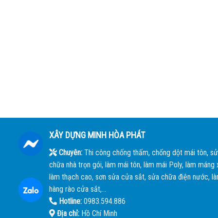
XÂY DỰNG MINH HÒA PHÁT
Chuyên:
Thi công chống thấm, chống dột mái tôn, sử
chữa nhà trọn gói, làm mái tôn, làm mái Poly, làm máng x
làm thạch cao, sơn sửa cửa sắt, sửa chữa điện nước, l
hàng rào cửa sắt,...
Hotline:
0983.594.886
Địa chỉ:
Hồ Chí Minh