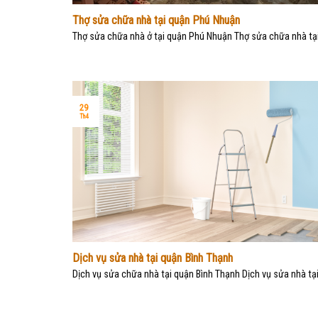
Thợ sửa chữa nhà tại quận Phú Nhuận
Thợ sửa chữa nhà ở tại quận Phú Nhuận Thợ sửa chữa nhà tại 
29
Th4
Dịch vụ sửa nhà tại quận Bình Thạnh
Dịch vụ sửa chữa nhà tại quận Bình Thạnh Dịch vụ sửa nhà tại 