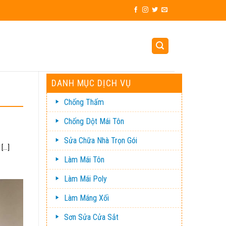
DANH MỤC DỊCH VỤ
Chống Thấm
Chống Dột Mái Tôn
Sửa Chữa Nhà Trọn Gói
...]
Làm Mái Tôn
Làm Mái Poly
Làm Máng Xối
Sơn Sửa Cửa Sắt