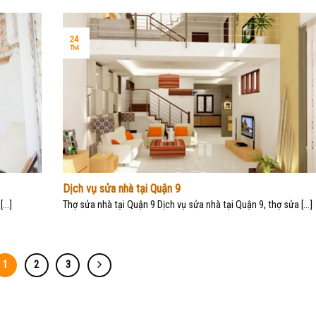
24
Th4
Dịch vụ sửa nhà tại Quận 9
...]
Thợ sửa nhà tại Quận 9 Dịch vụ sửa nhà tại Quận 9, thợ sửa [...]
1
2
3