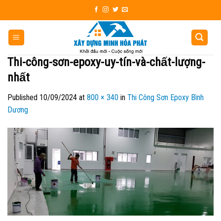
Skip
to
content
Thi-công-sơn-epoxy-uy-tín-và-chất-lượng-
nhất
Published
10/09/2024
at
800 × 340
in
Thi Công Sơn Epoxy Bình
Dương