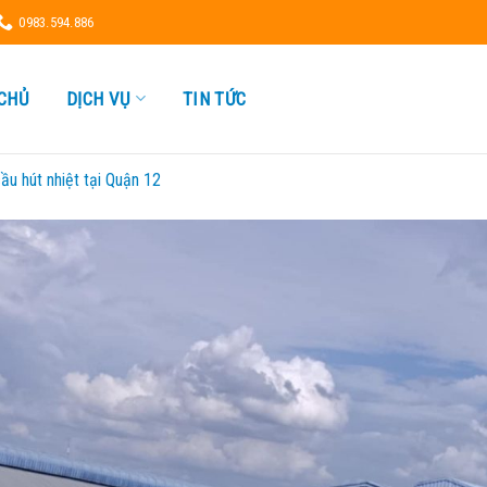
0983.594.886
CHỦ
DỊCH VỤ
TIN TỨC
ầu hút nhiệt tại Quận 12