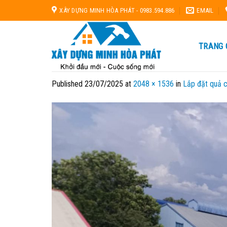
Skip
XÂY DỰNG MINH HÒA PHÁT - 0983.594.886
EMAIL
to
content
TRANG 
Published
23/07/2025
at
2048 × 1536
in
Lắp đặt quả c