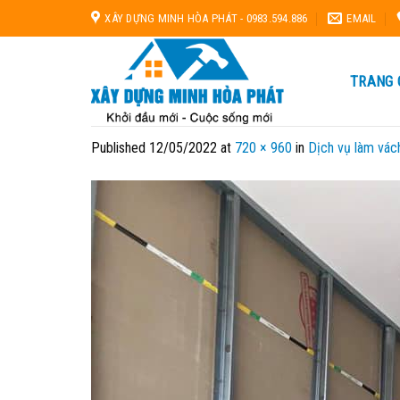
Skip
XÂY DỰNG MINH HÒA PHÁT - 0983.594.886
EMAIL
to
content
TRANG 
Published
12/05/2022
at
720 × 960
in
Dịch vụ làm vác