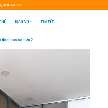
0983.594.886
CHỦ
DỊCH VỤ
TIN TỨC
h thạch cao tại quận 2