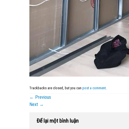
Trackbacks are closed, but you can
post a comment
.
←
Previous
Next
→
Để lại một bình luận