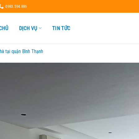
0983.594.886
CHỦ
DỊCH VỤ
TIN TỨC
hà tại quận Bình Thạnh