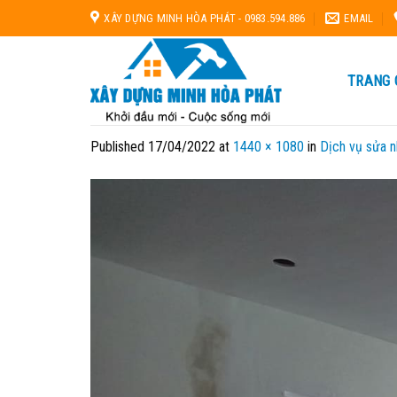
Skip
XÂY DỰNG MINH HÒA PHÁT - 0983.594.886
EMAIL
to
content
TRANG 
Published
17/04/2022
at
1440 × 1080
in
Dịch vụ sửa n