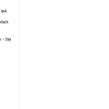
 quả.
 khách
m – Dày