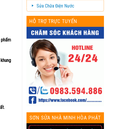
Sửa Chữa Điện Nước
HỖ TRỢ TRỰC TUYẾN
n phẩm
n khung
ất.
SƠN SỬA NHÀ MINH HÒA PHÁT