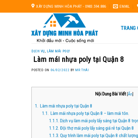
Skip
XÂY DỰNG MINH HÒA PHÁT - 0983.594.886
EMAIL
to
content
TRANG 
DỊCH VỤ
,
LÀM MÁI POLY
Làm mái nhựa poly tại Quận 8
POSTED ON
06/02/2022
BY
MR THÁI
Nội Dung Bài Viết
[
Ẩn
]
1.
Làm mái nhựa poly tại Quận 8
1.1.
Làm mái nhựa poly tại Quận 8 – làm mái tôn.
1.1.1.
Dịch vụ làm mái poly lấy sáng tại Quận 8 trọ
1.1.2.
Đội thợ mái poly lấy sáng giá rẻ tại Quận 8
1.1.3.
Quy trình làm mái poly tại Quận 8 chất lượng