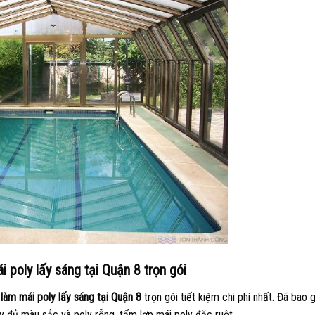
i poly lấy sáng tại Quận 8 trọn gói
 làm mái poly lấy sáng tại Quận 8
trọn gói tiết kiệm chi phí nhất. Đã bao
y đủ màu sắc và poly rỗng, tấm lợp mái poly đặc ruột.