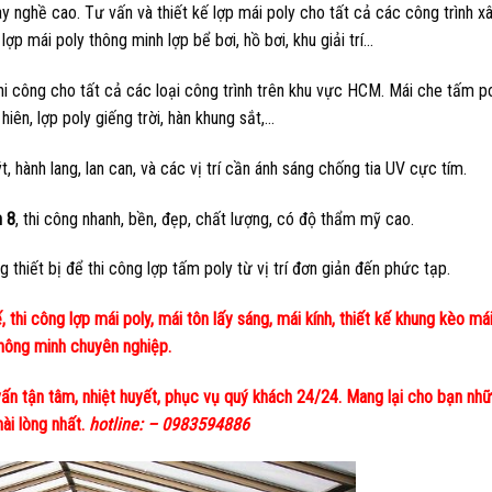
ay nghề cao. Tư vấn và thiết kế lợp mái poly cho tất cả các công trình x
lợp mái poly thông minh lợp bể bơi, hồ bơi, khu giải trí…
hi công cho tất cả các loại công trình trên khu vực HCM. Mái che tấm p
hiên, lợp poly giếng trời, hàn khung sắt,…
, hành lang, lan can, và các vị trí cần ánh sáng chống tia UV cực tím.
n 8
, thi công nhanh, bền, đẹp, chất lượng, có độ thẩm mỹ cao.
thiết bị để thi công lợp tấm poly từ vị trí đơn giản đến phức tạp.
 thi công lợp mái poly, mái tôn lấy sáng, mái kính, thiết kế khung kèo má
hông minh chuyên nghiệp.
 vấn tận tâm, nhiệt huyết, phục vụ quý khách 24/24. Mang lại cho bạn nh
hài lòng nhất.
hotline: – 0983594886