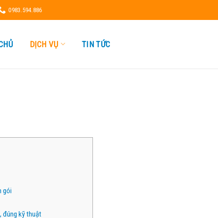
0983.594.886
CHỦ
DỊCH VỤ
TIN TỨC
n gói
, đúng kỹ thuật