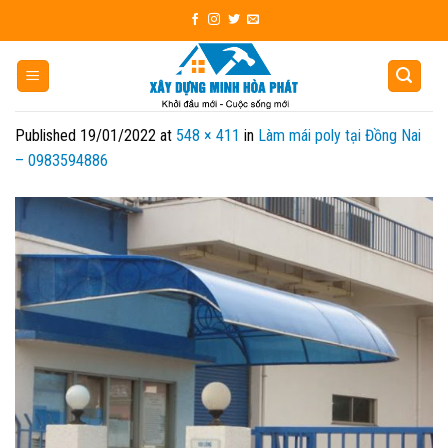
Skip
to
content
Published
19/01/2022
at
548 × 411
in
Làm mái poly tại Đồng Nai
– 0983594886