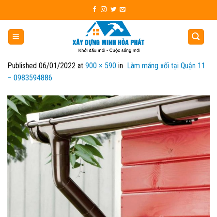
Skip
to
content
Published
06/01/2022
at
900 × 590
in
Làm máng xối tại Quận 11
– 0983594886