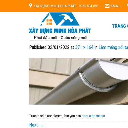
Skip
XÂY DỰNG MINH HÒA PHÁT - 0983.594.886
EMAIL
to
content
TRANG 
Published
02/01/2022
at
371 × 164
in
Làm máng xối tạ
Trackbacks are closed, but you can
post a comment
.
Next
→