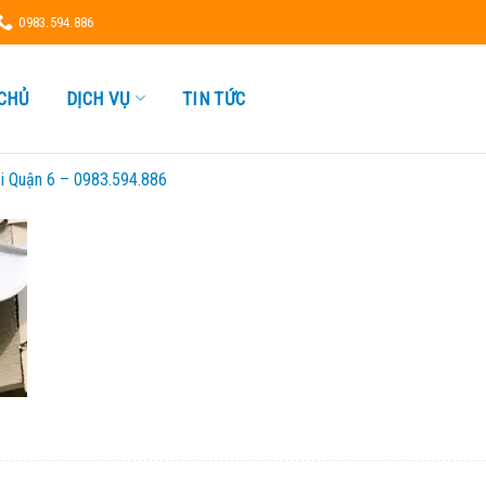
0983.594.886
CHỦ
DỊCH VỤ
TIN TỨC
i Quận 6 – 0983.594.886