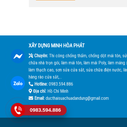
XÂY DỰNG MINH HÒA PHÁT
Chuyên:
Thi công chống thấm, chống dột mái tôn, sử
chữa nhà trọn gói, làm mái tôn, làm mái Poly, làm máng x
làm thạch cao, sơn sửa cửa sắt, sửa chữa điện nước, l
hàng rào cửa sắt,...
Hotline:
0983.594.886
Địa chỉ:
Hồ Chí Minh
Email:
ducthaisuachuadandung@gmail.com
0983.594.886