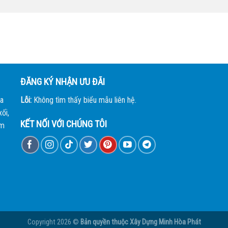
ĐĂNG KÝ NHẬN ƯU ĐÃI
a
Lỗi:
Không tìm thấy biểu mẫu liên hệ.
ối,
KẾT NỐI VỚI CHÚNG TÔI
àm
Copyright 2026 ©
Bản quyền thuộc
Xây Dựng Minh Hòa Phát