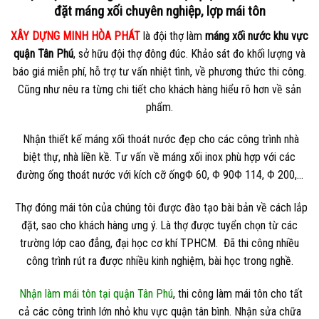
đặt máng xối chuyên nghiệp, lợp mái tôn
XÂY DỰNG MINH HÒA PHÁT
là đội thợ làm
máng xối nước khu vực
quận Tân Phú
, sở hữu đội thợ đông đúc. Khảo sát đo khối lượng và
báo giá miễn phí, hỗ trợ tư vấn nhiệt tình, về phương thức thi công.
Cũng như nêu ra từng chi tiết cho khách hàng hiểu rõ hơn về sản
phẩm.
Nhận thiết kế máng xối thoát nước đẹp cho các công trình nhà
biệt thự, nhà liền kề. Tư vấn về máng xối inox phù hợp với các
đường ống thoát nước với kích cỡ ốngΦ 60, Φ 90Φ 114, Φ 200,…
Thợ đóng mái tôn của chúng tôi được đào tạo bài bản về cách lắp
đặt, sao cho khách hàng ưng ý. Là thợ được tuyển chọn từ các
trường lớp cao đẳng, đại học cơ khí TPHCM. Đã thi công nhiều
công trình rút ra được nhiều kinh nghiệm, bài học trong nghề.
Nhận làm mái tôn tại quận Tân Phú
, thi công làm mái tôn cho tất
cả các công trình lớn nhỏ khu vực quận tân bình. Nhận sửa chữa