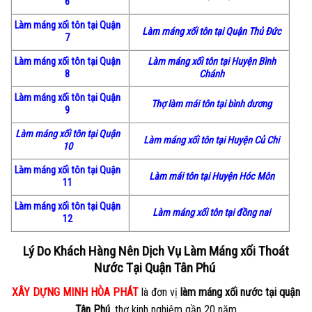
6
Làm máng xối tôn tại Quận
Làm máng xối tôn tại Quận Thủ Đức
7
Làm máng xối tôn tại Quận
Làm máng xối tôn tại Huyện Bình
8
Chánh
Làm máng xối tôn tại Quận
Thợ làm mái tôn tại bình dương
9
Làm máng xối tôn tại Quận
Làm máng xối tôn tại Huyện Củ Chi
10
Làm máng xối tôn tại Quận
Làm mái tôn tại Huyện Hóc Môn
11
Làm máng xối tôn tại Quận
Làm máng xối tôn tại
đồng
nai
12
Lý Do Khách Hàng Nên Dịch Vụ Làm Máng xối Thoát
Nước Tại Quận Tân Phú
XÂY DỰNG MINH HÒA PHÁT
là đơn vị
làm máng xối nước tại quận
Tân Phú
, thợ kinh nghiệm gần 20 năm