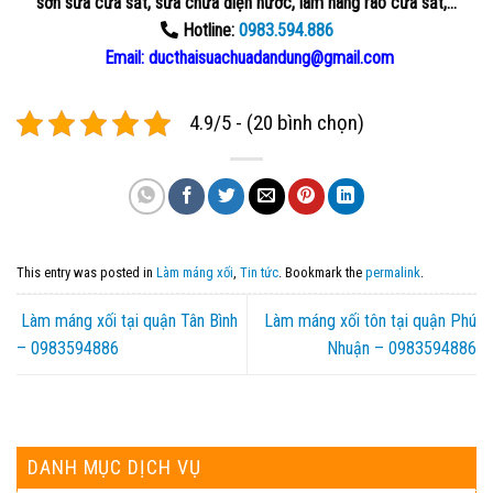
sơn sửa cửa sắt, sửa chữa điện nước, làm hàng rào cửa sắt,…
Hotline:
0983.594.886
Email: ducthaisuachuadandung@gmail.com
4.9/5 - (20 bình chọn)
This entry was posted in
Làm máng xối
,
Tin tức
. Bookmark the
permalink
.
Làm máng xối tại quận Tân Bình
Làm máng xối tôn tại quận Phú
– 0983594886
Nhuận – 0983594886
DANH MỤC DỊCH VỤ