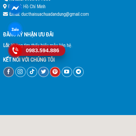
Địa chỉ:
Hồ Chí Minh
Email:
ducthaisuachuadandung@gmail.com
ĐĂNG KÝ NHẬN ƯU ĐÃI
Lỗi:
Không tìm thấy biểu mẫu liên hệ.
0983.594.886
KẾT NỐI VỚI CHÚNG TÔI