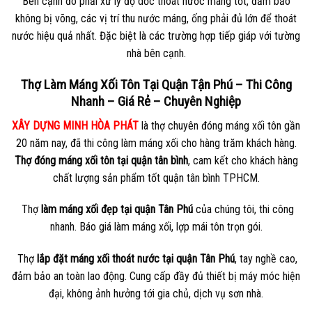
Bên cạnh đó phải xử lý độ dốc thoát nước máng tốt, đảm bảo
không bị võng, các vị trí thu nước máng, ống phải đủ lớn để thoát
nước hiệu quả nhất. Đặc biệt là các trường hợp tiếp giáp với tường
nhà bên cạnh.
Thợ Làm Máng Xối Tôn Tại Quận Tận Phú – Thi Công
Nhanh – Giá Rẻ – Chuyên Nghiệp
XÂY DỰNG MINH HÒA PHÁT
là thợ chuyên đóng máng xối tôn gần
20 năm nay, đã thi công làm máng xối cho hàng trăm khách hàng.
Thợ đóng máng xối tôn tại quận tân bình
, cam kết cho khách hàng
chất lượng sản phẩm tốt quận tân bình TPHCM.
Thợ
làm máng xối đẹp tại quận Tân Phú
của chúng tôi, thi công
nhanh. Báo giá làm máng xối, lợp mái tôn trọn gói.
Thợ
lắp đặt máng xối thoát nước tại quận Tân Phú
, tay nghề cao,
đảm bảo an toàn lao động. Cung cấp đầy đủ thiết bị máy móc hiện
đại, không ảnh hưởng tới gia chủ, dịch vụ sơn nhà.