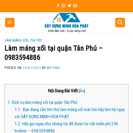
Skip
to
content
LÀM MÁNG XỐI
,
TIN TỨC
Làm máng xối tại quận Tân Phú –
0983594886
POSTED ON
13/01/2022
BY
MR THÁI
Nội Dung Bài Viết
[
Ẩn
]
1.
Dịch vụ làm máng xối tại quận Tân Phú
1.1.
Bạn đang cần tìm thợ làm máng xối mái tôn hãy liên hệ ngay
với XÂY DỰNG MINH HÒA PHÁT.
1.2.
Hãy gọi ngay cho chúng tôi để được tư vấn miễn phí 24h
hotline: – 0983594886