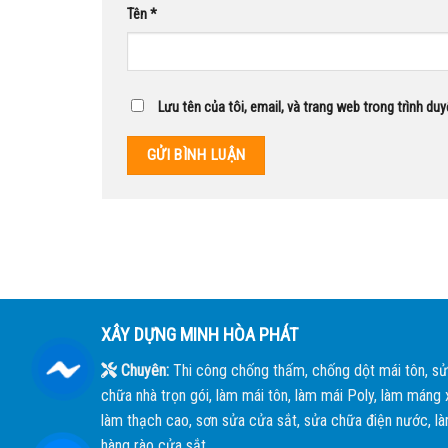
Tên
*
Lưu tên của tôi, email, và trang web trong trình duy
XÂY DỰNG MINH HÒA PHÁT
Chuyên:
Thi công chống thấm, chống dột mái tôn, sử
chữa nhà trọn gói, làm mái tôn, làm mái Poly, làm máng x
làm thạch cao, sơn sửa cửa sắt, sửa chữa điện nước, l
hàng rào cửa sắt,...