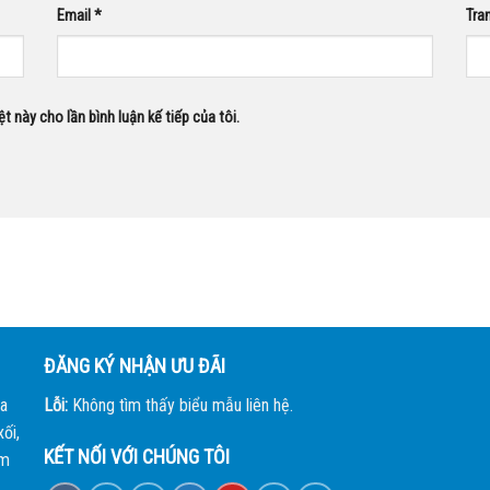
Email
*
Tra
ệt này cho lần bình luận kế tiếp của tôi.
ĐĂNG KÝ NHẬN ƯU ĐÃI
a
Lỗi:
Không tìm thấy biểu mẫu liên hệ.
ối,
KẾT NỐI VỚI CHÚNG TÔI
àm