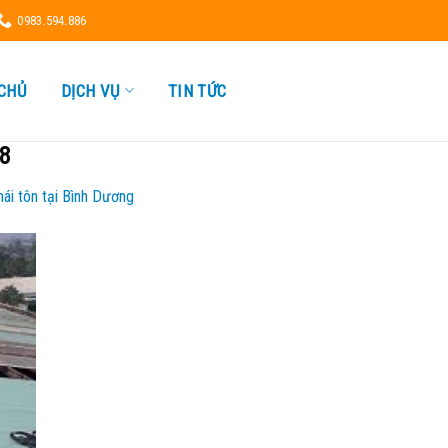
0983.594.886
CHỦ
DỊCH VỤ
TIN TỨC
8
ái tôn tại Bình Dương