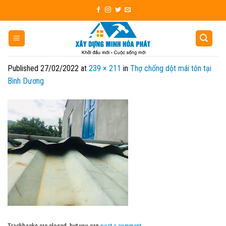
Skip
to
content
Published
27/02/2022
at
239 × 211
in
Thợ chống dột mái tôn tại
Bình Dương
Trackbacks are closed, but you can
post a comment
.