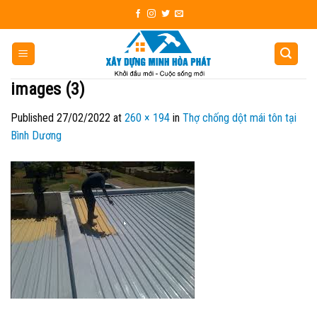
Skip
to
content
images (3)
Published
27/02/2022
at
260 × 194
in
Thợ chống dột mái tôn tại
Bình Dương