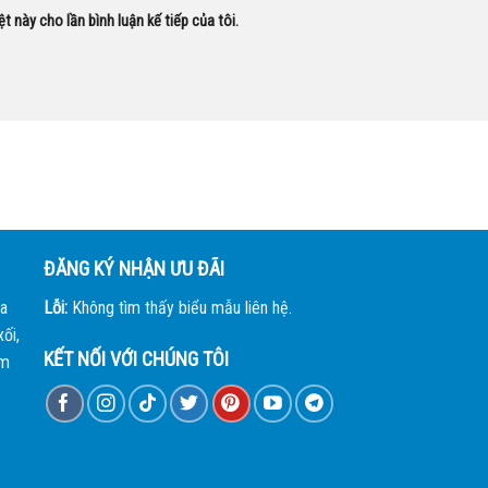
ệt này cho lần bình luận kế tiếp của tôi.
ĐĂNG KÝ NHẬN ƯU ĐÃI
a
Lỗi:
Không tìm thấy biểu mẫu liên hệ.
ối,
KẾT NỐI VỚI CHÚNG TÔI
àm