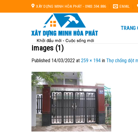
Skip
XÂY DỰNG MINH HÒA PHÁT - 0983.594.886
EMAIL
to
content
TRANG 
images (1)
Published
14/03/2022
at
259 × 194
in
Thợ chống dột m