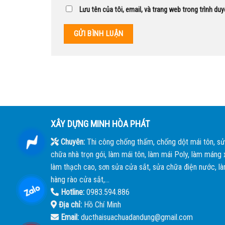
Lưu tên của tôi, email, và trang web trong trình duy
XÂY DỰNG MINH HÒA PHÁT
Chuyên:
Thi công chống thấm, chống dột mái tôn, sử
chữa nhà trọn gói, làm mái tôn, làm mái Poly, làm máng x
làm thạch cao, sơn sửa cửa sắt, sửa chữa điện nước, l
hàng rào cửa sắt,...
Hotline:
0983.594.886
Địa chỉ:
Hồ Chí Minh
Email:
ducthaisuachuadandung@gmail.com