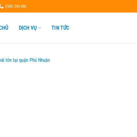
0983.594.886
CHỦ
DỊCH VỤ
TIN TỨC
ái tôn tại quận Phú Nhuận