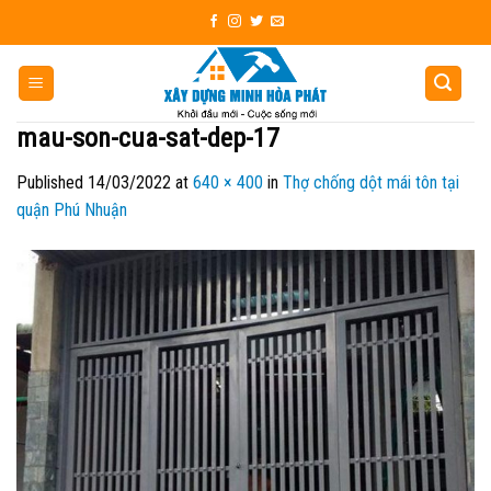
Skip
to
content
mau-son-cua-sat-dep-17
Published
14/03/2022
at
640 × 400
in
Thợ chống dột mái tôn tại
quận Phú Nhuận