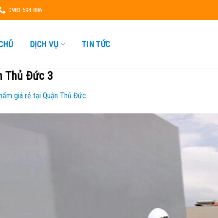
0983.594.886
CHỦ
DỊCH VỤ
TIN TỨC
n Thủ Đức 3
hấm giá rẻ tại Quận Thủ Đức