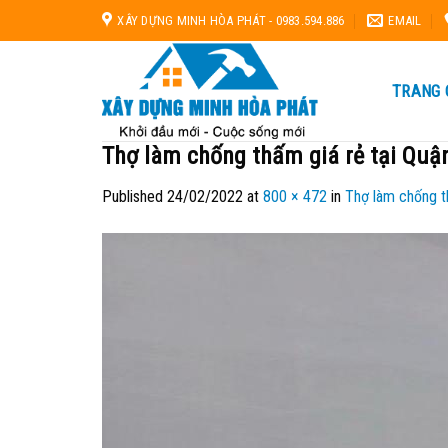
Skip
XÂY DỰNG MINH HÒA PHÁT - 0983.594.886
EMAIL
to
content
TRANG 
Thợ làm chống thấm giá rẻ tại Quậ
Published
24/02/2022
at
800 × 472
in
Thợ làm chống t