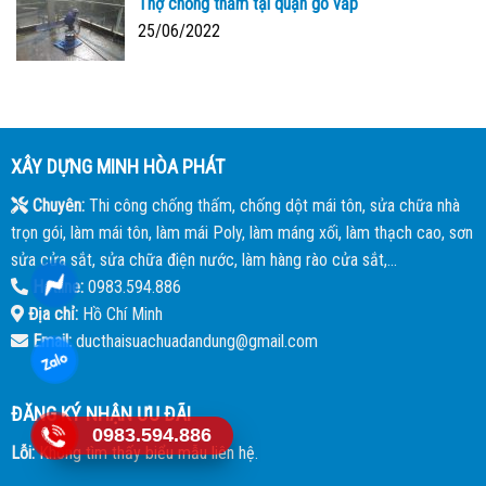
Thợ chống thấm tại quận gò vấp
25/06/2022
XÂY DỰNG MINH HÒA PHÁT
Chuyên:
Thi công chống thấm, chống dột mái tôn, sửa chữa nhà
trọn gói, làm mái tôn, làm mái Poly, làm máng xối, làm thạch cao, sơn
sửa cửa sắt, sửa chữa điện nước, làm hàng rào cửa sắt,...
Hotline:
0983.594.886
Địa chỉ:
Hồ Chí Minh
Email:
ducthaisuachuadandung@gmail.com
ĐĂNG KÝ NHẬN ƯU ĐÃI
0983.594.886
Lỗi:
Không tìm thấy biểu mẫu liên hệ.