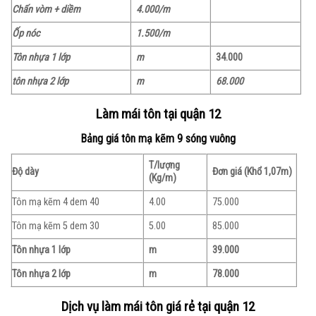
Chấn vòm + diềm
4.000/m
Ốp nóc
1.500/m
Tôn nhựa 1 lớp
m
34.000
tôn nhựa 2 lớp
m
68.000
Làm mái tôn tại quận 12
Bảng giá tôn mạ kẽm 9 sóng vuông
T/lượng
Độ dày
Đơn giá (Khổ 1,07m)
(Kg/m)
Tôn mạ kẽm 4 dem 40
4.00
75.000
Tôn mạ kẽm 5 dem 30
5.00
85.000
Tôn nhựa 1 lớp
m
39.000
Tôn nhựa 2 lớp
m
78.000
Dịch vụ làm mái tôn giá rẻ tại quận 12