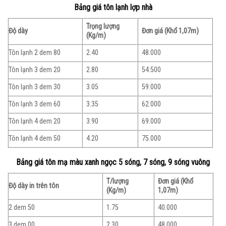
Bảng giá tôn lạnh lợp nhà
Trọng lượng
Độ dày
Đơn giá (Khổ 1,07m)
(Kg/m)
Tôn lạnh 2 dem 80
2.40
48.000
Tôn lạnh 3 dem 20
2.80
54.500
Tôn lạnh 3 dem 30
3.05
59.000
Tôn lạnh 3 dem 60
3.35
62.000
Tôn lạnh 4 dem 20
3.90
69.000
Tôn lạnh 4 dem 50
4.20
75.000
Bảng giá tôn mạ màu xanh ngọc 5 sóng, 7 sóng, 9 sóng vuông
T/lượng
Đơn giá (Khổ
Độ dày in trên tôn
(Kg/m)
1,07m)
2 dem 50
1.75
40.000
3 dem 00
2.30
48.000