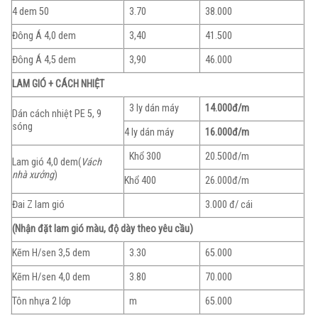
4 dem 50
3.70
38.000
Đông Á 4,0 dem
3,40
41.500
Đông Á 4,5 dem
3,90
46.000
LAM GIÓ + CÁCH NHIỆT
3 ly dán máy
14.000đ/m
Dán cách nhiệt PE 5, 9
sóng
4 ly dán máy
16.000đ/m
Khổ 300
20.500đ/m
Lam gió 4,0 dem(
Vách
nhà xưởng
)
Khổ 400
26.000đ/m
Đai Z lam gió
3.000 đ/ cái
(Nhận đặt lam gió màu, độ dày theo yêu cầu)
Kẽm H/sen 3,5 dem
3.30
65.000
Kẽm H/sen 4,0 dem
3.80
70.000
Tôn nhựa 2 lớp
m
65.000