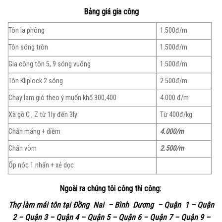
Bảng giá gia công
Tôn la phông
1.500đ/m
Tôn sóng tròn
1.500đ/m
Gia công tôn 5, 9 sóng vuông
1.500đ/m
Tôn Kliplock 2 sóng
2.500đ/m
Chạy lam gió theo ý muốn khổ 300,400
4.000 đ/m
Xà gồ C , Z từ 1ly đến 3ly
Từ 400đ/kg
Chấn máng + diềm
4.000/m
Chấn vòm
2.500/m
Ốp nóc 1 nhấn + xẻ dọc
Ngoài ra chúng tôi công thi công:
Thợ làm mái tôn tại Đồng Nai – Bình Dương – Quận 1 – Quận
2 – Quận 3 – Quận 4 – Quận 5 – Quận 6 – Quận 7 – Quận 9 –