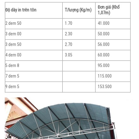
Đơn giá (Khổ
Độ dày in trên tôn
T/lượng (Kg/m)
1,07m)
2 dem 50
1.70
41.000
3 dem 00
2.30
50.000
3 dem 50
2.70
56.000
4 dem 00
3.05
60.000
5 dem 8
95.000
7 dem 5
115.000
9 dem 5
153.500