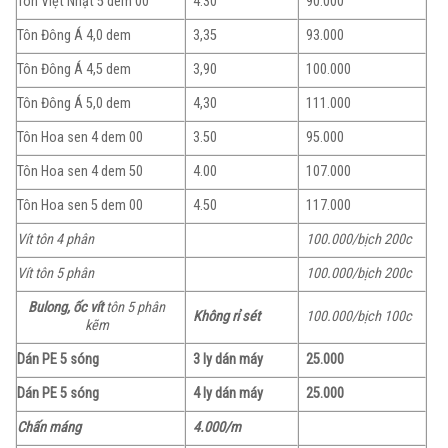
Tôn Việt Nhật 5 dem 00
4.30
90.000
Tôn Đông Á 4,0 dem
3,35
93.000
Tôn Đông Á 4,5 dem
3,90
100.000
Tôn Đông Á 5,0 dem
4,30
111.000
Tôn Hoa sen 4 dem 00
3.50
95.000
Tôn Hoa sen 4 dem 50
4.00
107.000
Tôn Hoa sen 5 dem 00
4.50
117.000
Vít tôn 4 phân
100.000/bịch
200c
Vít tôn 5 phân
100.000/bịch 200c
Bulong, ốc vít
tôn 5 phân
Không rỉ sét
100.000/bịch 100c
kẽm
Dán PE 5 sóng
3 ly dán máy
25.000
Dán PE 5 sóng
4 ly dán máy
25.000
Chấn máng
4.000/m