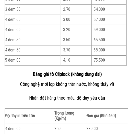
3 dem 50
2.70
54.000
4 dem 00
3.00
57.000
4 dem 00
3.20
59.000
4 dem 50
3.50
65.500
4 dem 50
3.70
68.000
5 dem 00
4.10
75.500
Bảng giá tô Cliplock (không dùng đai)
Công nghệ mới lợp không tràn nước, không thấy vít
Nhận đặt hàng theo màu, độ dày yêu cầu
Trọng lượng
Độ dày in trên tôn
Đơn giá (Khổ 460)
(Kg/m)
4 dem 00
3.25
33.500