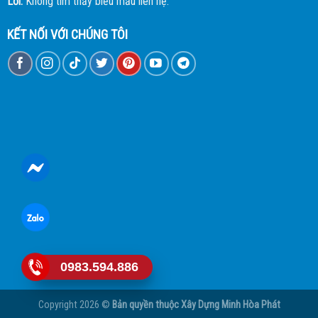
Lỗi:
Không tìm thấy biểu mẫu liên hệ.
KẾT NỐI VỚI CHÚNG TÔI
0983.594.886
Copyright 2026 ©
Bản quyền thuộc
Xây Dựng Minh Hòa Phát