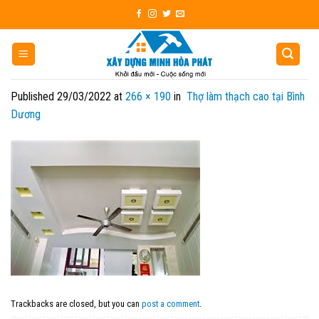
Skip
to
content
Published
29/03/2022
at
266 × 190
in
Thợ làm thạch cao tại Bình
Dương
Trackbacks are closed, but you can
post a comment
.