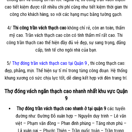
cao tiết kiệm được rất nhiều chi phí cũng như tiết kiệm thời gian thi
công cho khách hàng, so với các hạng mục bằng tường gạch.
4/
Thi công trần vách thạch cao
không chỉ rẻ, còn an toàn, thẩm
mỹ cao. Trần vách thạch cao còn có tính thẩm mĩ rất cao. Thi
công trần thạch cao thể hiện đầy đủ vẻ đẹp, sự sang trọng, đẳng
cấp, tinh tế cho ngôi nhà của bạn.
5/
Thợ đóng trần vách thạch cao tại Quận 9
, thi công thạch cao:
đẹp, phẳng, mịn. Thể hiện sự tỉ mỉ trong từng công đoạn. Hệ thống
khung xương có sức chịu lực tốt, dễ dàng kết hợp với đèn trang trí.
Thợ đóng vách ngăn thạch cao nhanh nhất khu vực Quận
9
Thợ đóng trần vách thạch cao nhanh ở tại quận 9
các tuyến
đường như: Đường Đỗ xuân hợp – Nguyễn duy trinh – Lê văn
việt – Phạm văn đồng – Phan đình phùng – Tăng nhơn phú –
Lã xuân oai – Phước Thiện – Trần quốc toản – Trần trọng