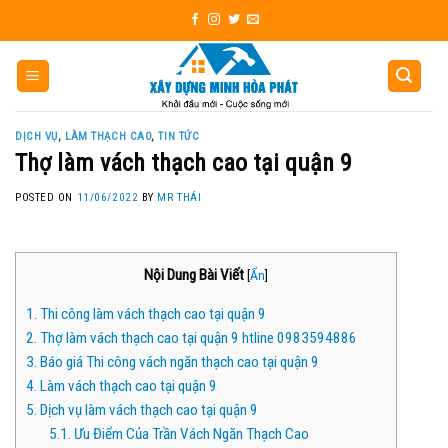
Skip
to
content
DỊCH VỤ
,
LÀM THẠCH CAO
,
TIN TỨC
Thợ làm vách thạch cao tại quận 9
POSTED ON
11/06/2022
BY
MR THÁI
Nội Dung Bài Viết
[
Ẩn
]
1.
Thi công làm vách thạch cao tại quận 9
2.
Thợ làm vách thạch cao tại quận 9 htline 0983594886
3.
Báo giá Thi công vách ngăn thạch cao tại quận 9
4.
Làm vách thạch cao tại quận 9
5.
Dịch vụ làm vách thạch cao tại quận 9
5.1.
Ưu Điểm Của Trần Vách Ngăn Thạch Cao