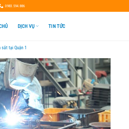
0983.594.886
CHỦ
DỊCH VỤ
TIN TỨC
 sắt tại Quận 1