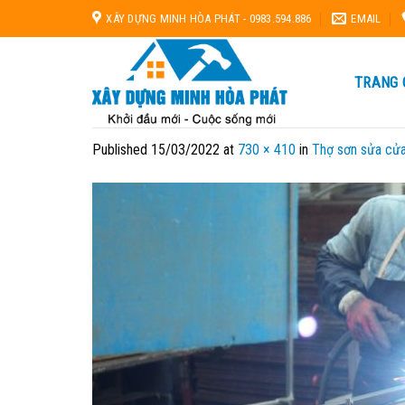
Skip
XÂY DỰNG MINH HÒA PHÁT - 0983.594.886
EMAIL
to
content
TRANG 
Published
15/03/2022
at
730 × 410
in
Thợ sơn sửa cửa