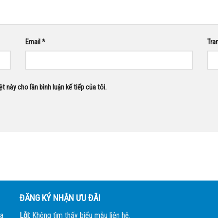
Email
*
Tra
ệt này cho lần bình luận kế tiếp của tôi.
ĐĂNG KÝ NHẬN ƯU ĐÃI
a
Lỗi:
Không tìm thấy biểu mẫu liên hệ.