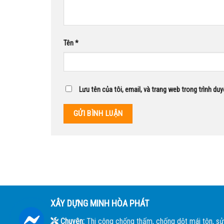
Tên
*
Lưu tên của tôi, email, và trang web trong trình duy
XÂY DỰNG MINH HÒA PHÁT
Chuyên:
Thi công chống thấm, chống dột mái tôn, sử