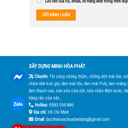
Lưu tên của tôi, email, và trang web trong trình duy
XÂY DỰNG MINH HÒA PHÁT
Chuyên:
Thi công chống thấm, chống dột mái tôn, sử
chữa nhà trọn gói, làm mái tôn, làm mái Poly, làm máng x
làm thạch cao, sơn sửa cửa sắt, sửa chữa điện nước, l
hàng rào cửa sắt,...
Hotline:
0983.594.886
Địa chỉ:
Hồ Chí Minh
Email:
ducthaisuachuadandung@gmail.com