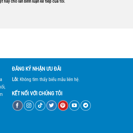
ệt này cho lần bình luận kế tiếp của tôi.
ĐĂNG KÝ NHẬN ƯU ĐÃI
a
Lỗi:
Không tìm thấy biểu mẫu liên hệ.
ối,
KẾT NỐI VỚI CHÚNG TÔI
àm