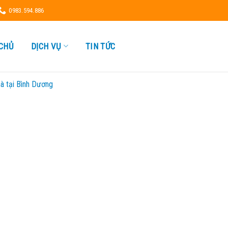
0983.594.886
CHỦ
DỊCH VỤ
TIN TỨC
à tại Bình Dương