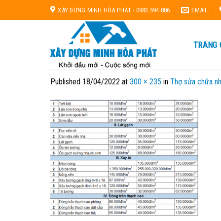
Skip
XÂY DỰNG MINH HÒA PHÁT - 0983.594.886
EMAIL
to
content
TRANG 
Published
18/04/2022
at
300 × 235
in
Thợ sửa chữa nh