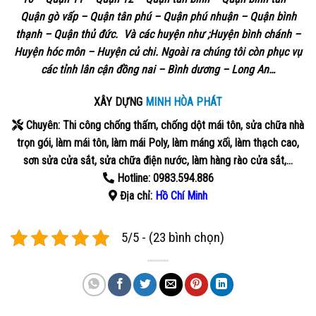
Quận gò vấp – Quận tân phú – Quận phú nhuận – Quận bình
thạnh – Quận thủ đức. Và các huyện như ;Huyện bình chánh –
Huyện hóc môn – Huyện củ chi. Ngoài ra chúng tôi còn phục vụ
các tỉnh lân cận đồng nai – Bình dương – Long An…
XÂY DỰNG
MINH HÒA PHÁT
Chuyên: Thi công chống thấm, chống dột mái tôn, sửa chữa nhà
trọn gói, làm mái tôn, làm mái Poly, làm máng xối, làm thạch cao,
sơn sửa cửa sắt, sửa chữa điện nước, làm hàng rào cửa sắt,…
Hotline: 0983.594.886
Địa chỉ:
Hồ Chí Minh
5/5 - (23 bình chọn)