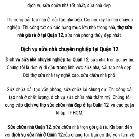
dịch vụ sửa chữa nhà tốt nhất, sửa nhà đẹp.
Thi công cải tạo nhà ở, cải tạo nhà bếp. Cơi nới xây tô nhà chuyên
nghiệp. Thi công tất cả các hạng mục lớn nhỏ trong nhà,
thợ sửa
nhà giá rẻ ở tại Quận 12
, sửa nhà phong thủy đẹp nhất.
Dịch vụ sửa nhà chuyên nghiệp tại Quận 12
Dịch vụ sửa nhà chuyên nghiệp tại Quận 12
, sửa nhà trọn gói uy tín.
Chúng tôi là đơn vị đi đầu trong lĩnh vực sửa nhà, cải tạo nhà đẹp.
Đội thợ sửa nhà tay nghề cao, sửa chữa nhà phố.
Sửa chữa cải tạo văn phòng, sửa chữa lại chung cư. Thi công cải
tạo nhà ở chất lượng, dịch vụ sửa chữa nhà thẩm mỹ. Chúng tôi
cung cấp
dịch vụ thợ sửa chữa nhà đẹp ở tại Quận 12
, và các quận
khắp TPHCM.
Sửa chữa nhà Quận 12
, sửa chữa nhà trọn gói giá rẻ. Khi bạn đến
với
dịch vụ sửa nhà ở Quận 12
của chúng tôi, bạn có thể yên tâm về