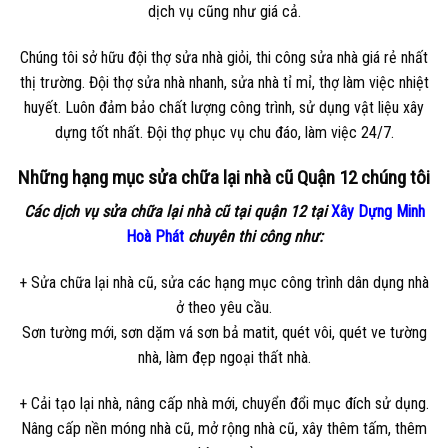
dịch vụ cũng như giá cả.
Chúng tôi sở hữu đội thợ sửa nhà giỏi, thi công sửa nhà giá rẻ nhất
thị trường. Đội thợ sửa nhà nhanh, sửa nhà tỉ mỉ, thợ làm việc nhiệt
huyết. Luôn đảm bảo chất lượng công trình, sử dụng vật liệu xây
dựng tốt nhất. Đội thợ phục vụ chu đáo, làm việc 24/7.
Những hạng mục sửa chữa lại nhà cũ Quận 12 chúng tôi
Các dịch vụ sửa chữa lại nhà cũ tại quận 12 tại
Xây Dựng Minh
Hoà Phát
chuyên thi công như:
+ Sửa chữa lại nhà cũ, sửa các hạng mục công trình dân dụng nhà
ở theo yêu cầu.
Sơn tường mới, sơn dặm vá sơn bả matit, quét vôi, quét ve tường
nhà, làm đẹp ngoại thất nhà.
+ Cải tạo lại nhà, nâng cấp nhà mới, chuyển đổi mục đích sử dụng.
Nâng cấp nền móng nhà cũ, mở rộng nhà cũ, xây thêm tấm, thêm