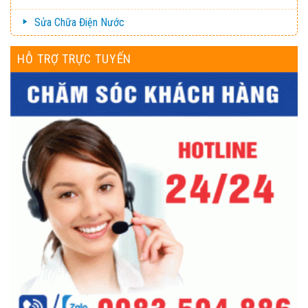
Sửa Chữa Điện Nước
HỖ TRỢ TRỰC TUYẾN