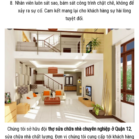
Nhân viên luôn sát sao, bám sát công trình chặt chẽ, không để
xảy ra sự cố. Cam kết mang lại cho khách hàng sự hài lòng
tuyệt đối.
Chúng tôi sở hữu đội
thợ sửa chữa nhà chuyên nghiệp ở Quận 12
,
sửa chữa nhà chất lượng. Đơn vị chúng tôi cung cấp tới khách hàng