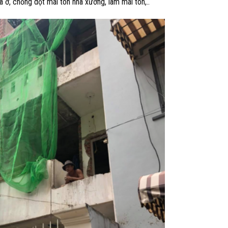
 ở, chống dột mái tôn nhà xưởng, làm mái tôn,..