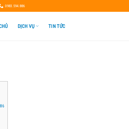
0983.594.886
CHỦ
DỊCH VỤ
TIN TỨC
886