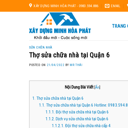
Skip
XÂY DỰNG MINH HÒA PHÁT - 0983.594.886
EMAIL
to
content
TRANG 
SỬA CHỮA NHÀ
Thợ sửa chữa nhà tại Quận 6
POSTED ON
21/04/2022
BY
MR THÁI
Nội Dung Bài Viết
[
Ẩn
]
1.
Thợ sửa chữa nhà tại Quận 6
1.1.
Thợ sửa chữa nhà tại Quận 6 Hotline: 0983.594.
1.1.1.
Đội thợ sửa chữa nhà tại Quận 6
1.1.2.
Dịch vụ sửa chữa nhà tại Quận 6
1.1.2.1.
Đội thợ sửa chữa nhà cấp 4