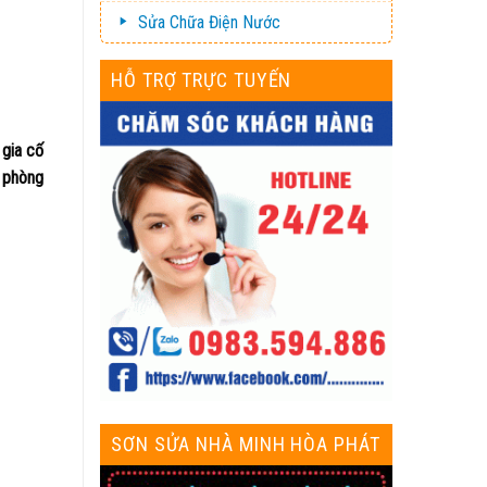
Sửa Chữa Điện Nước
HỖ TRỢ TRỰC TUYẾN
 gia cố
i phòng
SƠN SỬA NHÀ MINH HÒA PHÁT