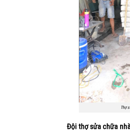
Thợ s
Đội thợ sửa chữa nh