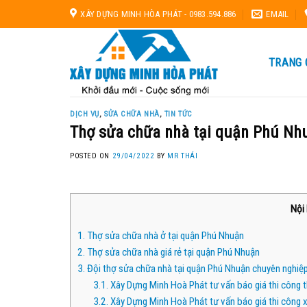
Skip
XÂY DỰNG MINH HÒA PHÁT - 0983.594.886
EMAIL
to
content
TRANG 
DỊCH VỤ
,
SỬA CHỮA NHÀ
,
TIN TỨC
Thợ sửa chữa nhà tại quận Phú Nh
POSTED ON
29/04/2022
BY
MR THÁI
Nội 
1.
Thợ sửa chữa nhà ở tại quận Phú Nhuận
2.
Thợ sửa chữa nhà giá rẻ tại quận Phú Nhuận
3.
Đội thợ sửa chữa nhà tại quận Phú Nhuận chuyên nghiệ
3.1.
Xây Dựng Minh Hoà Phát tư vấn báo giá thi công t
3.2.
Xây Dựng Minh Hoà Phát tư vấn báo giá thi công x