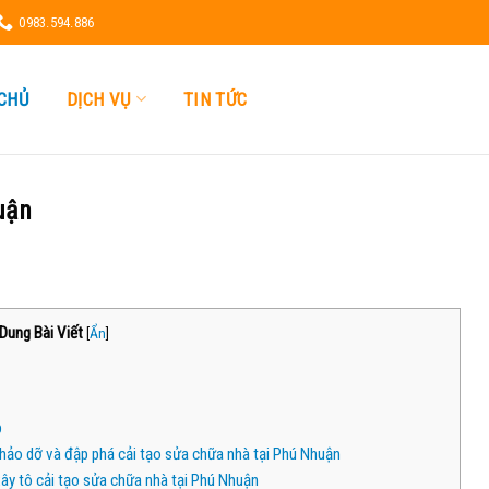
0983.594.886
CHỦ
DỊCH VỤ
TIN TỨC
uận
Dung Bài Viết
[
Ẩn
]
p
hảo dỡ và đập phá cải tạo sửa chữa nhà tại Phú Nhuận
ây tô cải tạo sửa chữa nhà tại Phú Nhuận