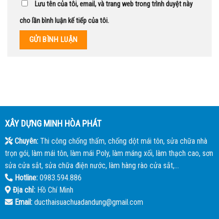
Lưu tên của tôi, email, và trang web trong trình duyệt này
cho lần bình luận kế tiếp của tôi.
XÂY DỰNG MINH HÒA PHÁT
Chuyên:
Thi công chống thấm, chống dột mái tôn, sửa chữa nhà
trọn gói, làm mái tôn, làm mái Poly, làm máng xối, làm thạch cao, sơn
sửa cửa sắt, sửa chữa điện nước, làm hàng rào cửa sắt,...
Hotline:
0983.594.886
Địa chỉ:
Hồ Chí Minh
Email:
ducthaisuachuadandung@gmail.com