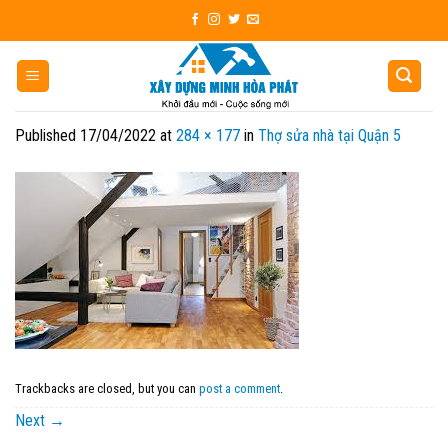
Skip
to
content
Published
17/04/2022
at
284 × 177
in
Thợ sửa nhà tại Quận 5
Trackbacks are closed, but you can
post a comment
.
Next
→