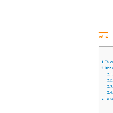
MÔ TẢ
1.
Thi c
2.
Dịch 
2.1.
2.2.
2.3.
2.4.
3.
Tại s