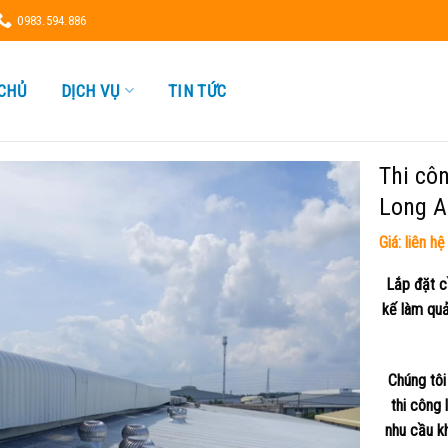
0983.594.886
CHỦ
DỊCH VỤ
TIN TỨC
Thi côn
Long A
Giá: liên hệ
Lắp đặt c
kế làm quả
Chúng tôi
thi công 
nhu cầu k