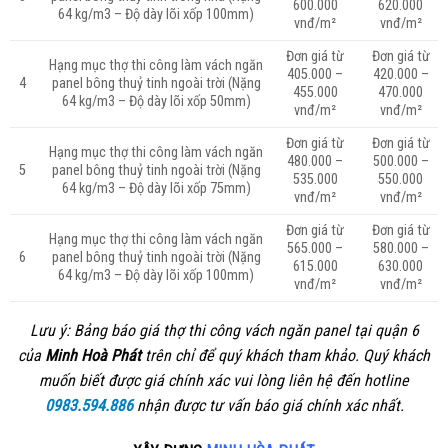
600.000
620.000
64 kg/m3 – Độ dày lõi xốp 100mm)
vnđ/m²
vnđ/m²
Đơn giá từ
Đơn giá từ
Hạng mục thợ thi công làm vách ngăn
405.000 –
420.000 –
4
panel bông thuỷ tinh ngoài trời (Nặng
455.000
470.000
64 kg/m3 – Độ dày lõi xốp 50mm)
vnđ/m²
vnđ/m²
Đơn giá từ
Đơn giá từ
Hạng mục thợ thi công làm vách ngăn
480.000 –
500.000 –
5
panel bông thuỷ tinh ngoài trời (Nặng
535.000
550.000
64 kg/m3 – Độ dày lõi xốp 75mm)
vnđ/m²
vnđ/m²
Đơn giá từ
Đơn giá từ
Hạng mục thợ thi công làm vách ngăn
565.000 –
580.000 –
6
panel bông thuỷ tinh ngoài trời (Nặng
615.000
630.000
64 kg/m3 – Độ dày lõi xốp 100mm)
vnđ/m²
vnđ/m²
Lưu ý: Bảng báo giá thợ thi công vách ngăn panel tại quận 6
của
Minh Hoà Phát
trên chỉ để quý khách tham khảo. Quý khách
muốn biết được giá chính xác vui lòng liên hệ đến hotline
0983.594.886
nhận được tư vấn báo giá chính xác nhất.