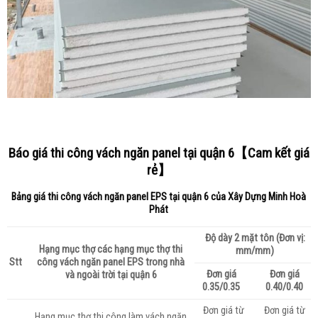
Báo giá thi công vách ngăn panel tại quận 6【Cam kết giá
rẻ】
Bảng giá thi công vách ngăn panel EPS tại quận 6 của
Xây Dựng Minh Hoà
Phát
Độ dày 2 mặt tôn (Đơn vị:
Hạng mục thợ các hạng mục thợ thi
mm/mm)
Stt
công vách ngăn panel EPS trong nhà
Đơn giá
Đơn giá
và ngoài trời tại quận 6
0.35/0.35
0.40/0.40
Đơn giá từ
Đơn giá từ
Hạng mục thợ thi công làm vách ngăn