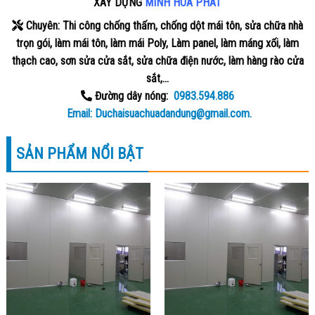
XÂY DỰNG
MINH HÒA PHÁT
Chuyên: Thi công chống thấm, chống dột mái tôn, sửa chữa nhà
trọn gói, làm mái tôn, làm mái Poly, Làm panel, làm máng xối, làm
thạch cao, sơn sửa cửa sắt, sửa chữa điện nước, làm hàng rào cửa
sắt,…
Đường dây nóng:
0983.594.886
Email: Duchaisuachuadandung@gmail.com.
SẢN PHẨM NỔI BẬT