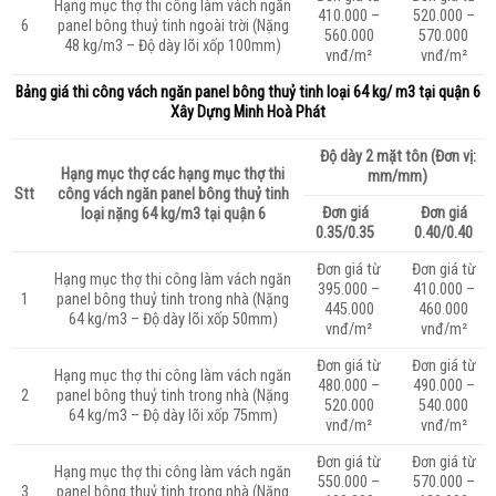
Hạng mục thợ thi công làm vách ngăn
410.000 –
520.000 –
6
panel bông thuỷ tinh ngoài trời (Nặng
560.000
570.000
48 kg/m3 – Độ dày lõi xốp 100mm)
vnđ/m²
vnđ/m²
Bảng giá thi công vách ngăn panel bông thuỷ tinh loại
64 kg/ m3 tại quận 6
Xây Dựng Minh Hoà Phát
Độ dày 2 mặt tôn (Đơn vị:
Hạng mục thợ các hạng mục thợ thi
mm/mm)
Stt
công vách ngăn panel bông thuỷ tinh
Đơn giá
Đơn giá
loại nặng 64 kg/m3 tại quận 6
0.35/0.35
0.40/0.40
Đơn giá từ
Đơn giá từ
Hạng mục thợ thi công làm vách ngăn
395.000 –
410.000 –
1
panel bông thuỷ tinh trong nhà (Nặng
445.000
460.000
64 kg/m3 – Độ dày lõi xốp 50mm)
vnđ/m²
vnđ/m²
Đơn giá từ
Đơn giá từ
Hạng mục thợ thi công làm vách ngăn
480.000 –
490.000 –
2
panel bông thuỷ tinh trong nhà (Nặng
520.000
540.000
64 kg/m3 – Độ dày lõi xốp 75mm)
vnđ/m²
vnđ/m²
Đơn giá từ
Đơn giá từ
Hạng mục thợ thi công làm vách ngăn
550.000 –
570.000 –
3
panel bông thuỷ tinh trong nhà (Nặng