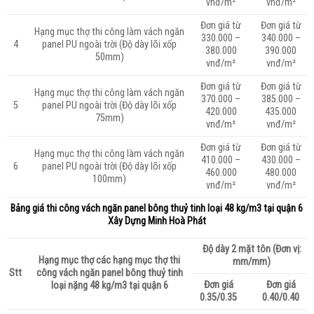
vnđ/m²
vnđ/m²
Đơn giá từ
Đơn giá từ
Hạng mục thợ thi công làm vách ngăn
330.000 –
340.000 –
4
panel PU ngoài trời (Độ dày lõi xốp
380.000
390.000
50mm)
vnđ/m²
vnđ/m²
Đơn giá từ
Đơn giá từ
Hạng mục thợ thi công làm vách ngăn
370.000 –
385.000 –
5
panel PU ngoài trời (Độ dày lõi xốp
420.000
435.000
75mm)
vnđ/m²
vnđ/m²
Đơn giá từ
Đơn giá từ
Hạng mục thợ thi công làm vách ngăn
410.000 –
430.000 –
6
panel PU ngoài trời (Độ dày lõi xốp
460.000
480.000
100mm)
vnđ/m²
vnđ/m²
Bảng giá thi công vách ngăn panel bông thuỷ tinh loại
48 kg/m3 tại quận 6
Xây Dựng Minh Hoà Phát
Độ dày 2 mặt tôn (Đơn vị:
Hạng mục thợ các hạng mục thợ thi
mm/mm)
Stt
công vách ngăn panel bông thuỷ tinh
Đơn giá
Đơn giá
loại nặng 48 kg/m3 tại quận 6
0.35/0.35
0.40/0.40