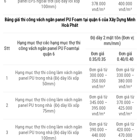
6
panel EPS ngoài trời (Độ dày lõi xốp
378.000
400.000
100mm)
vnđ/m²
vnđ/m²
Bảng giá thi công vách ngăn panel PU Foam tại quận 6 của
Xây Dựng Minh
Hoà Phát
Độ dày 2 mặt tôn (Đơn vị:
Hạng mục thợ các hạng mục thợ thi
mm/mm)
Stt
công vách ngăn panel PU Foamtại
Đơn giá
Đơn giá
quận 6
0.35/0.35
0.40/0.40
Đơn giá từ
Đơn giá từ
Hạng mục thợ thi công làm vách ngăn
300.000 –
330.000 –
1
panel PU trong nhà (Độ dày lõi xốp
350.000
380.000
50mm)
vnđ/m²
vnđ/m²
Đơn giá từ
Đơn giá từ
Hạng mục thợ thi công làm vách ngăn
345.000 –
370.000 –
2
panel PU trong nhà (Độ dày lõi xốp
395.000
425.000
75mm)
vnđ/m²
vnđ/m²
Đơn giá từ
Đơn giá từ
Hạng mục thợ thi công làm vách ngăn
390.000 –
420.000 –
3
panel PU trong nhà (Độ dày lõi xốp
440.000
470.000
100mm)