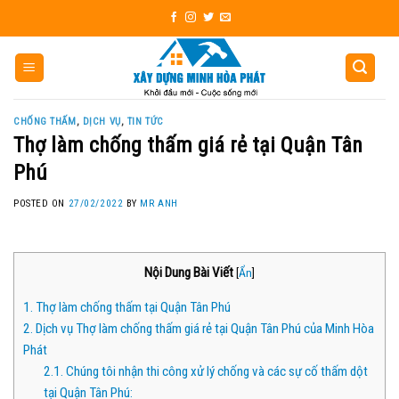
Skip
to
content
CHỐNG THẤM
,
DỊCH VỤ
,
TIN TỨC
Thợ làm chống thấm giá rẻ tại Quận Tân
Phú
POSTED ON
27/02/2022
BY
MR ANH
Nội Dung Bài Viết
[
Ẩn
]
1.
Thợ làm chống thấm tại Quận Tân Phú
2.
Dịch vụ Thợ làm chống thấm giá rẻ tại Quận Tân Phú của Minh Hòa
Phát
2.1.
Chúng tôi nhận thi công xử lý chống và các sự cố thấm dột
tại Quận Tân Phú: