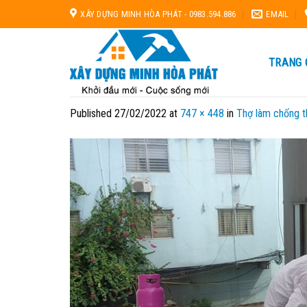
Skip
XÂY DỰNG MINH HÒA PHÁT - 0983.594.886
EMAIL
to
content
TRANG 
Published
27/02/2022
at
747 × 448
in
Thợ làm chống t