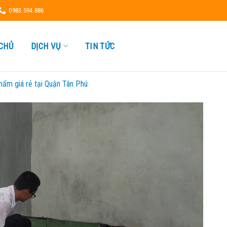
0983.594.886
CHỦ
DỊCH VỤ
TIN TỨC
hấm giá rẻ tại Quận Tân Phú