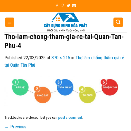
Skip
to
content
Tho-lam-chong-tham-gia-re-tai-Quan-Tan-
Phu-4
Published
22/03/2025
at
870 × 215
in
Thợ làm chống thấm giá rẻ
tại Quận Tân Phú
Trackbacks are closed, but you can
post a comment
.
←
Previous