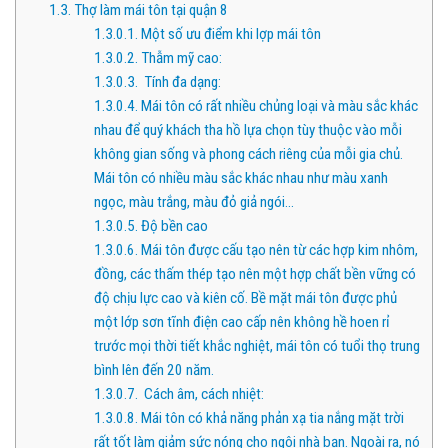
1.3.
Thợ làm mái tôn tại quận 8
1.3.0.1.
Một số ưu điểm khi lợp mái tôn
1.3.0.2.
Thẫm mỹ cao:
1.3.0.3.
Tính đa dạng:
1.3.0.4.
Mái tôn có rất nhiều chủng loại và màu sắc khác
nhau để quý khách tha hồ lựa chọn tùy thuộc vào mỗi
không gian sống và phong cách riêng của mỗi gia chủ.
Mái tôn có nhiều màu sắc khác nhau như màu xanh
ngọc, màu trắng, màu đỏ giả ngói…
1.3.0.5.
Độ bền cao
1.3.0.6.
Mái tôn được cấu tạo nên từ các hợp kim nhôm,
đồng, các thấm thép tạo nên một hợp chất bền vững có
độ chịu lực cao và kiên cố. Bề mặt mái tôn được phủ
một lớp sơn tĩnh điện cao cấp nên không hề hoen rỉ
trước mọi thời tiết khắc nghiệt, mái tôn có tuổi thọ trung
bình lên đến 20 năm.
1.3.0.7.
Cách âm, cách nhiệt:
1.3.0.8.
Mái tôn có khả năng phản xạ tia nắng mặt trời
rất tốt làm giảm sức nóng cho ngôi nhà bạn. Ngoài ra, nó