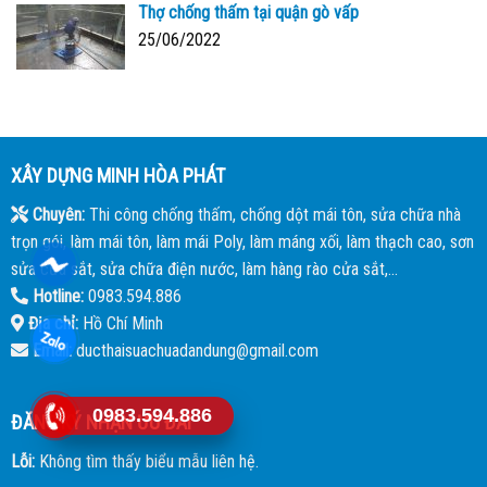
Thợ chống thấm tại quận gò vấp
25/06/2022
XÂY DỰNG MINH HÒA PHÁT
Chuyên:
Thi công chống thấm, chống dột mái tôn, sửa chữa nhà
trọn gói, làm mái tôn, làm mái Poly, làm máng xối, làm thạch cao, sơn
sửa cửa sắt, sửa chữa điện nước, làm hàng rào cửa sắt,...
Hotline:
0983.594.886
Địa chỉ:
Hồ Chí Minh
Email:
ducthaisuachuadandung@gmail.com
0983.594.886
ĐĂNG KÝ NHẬN ƯU ĐÃI
Lỗi:
Không tìm thấy biểu mẫu liên hệ.