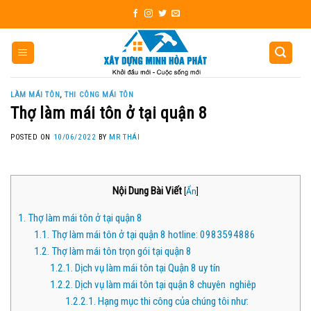
Skip
to
content
LÀM MÁI TÔN
,
THI CÔNG MÁI TÔN
Thợ làm mái tôn ở tại quận 8
POSTED ON
10/06/2022
BY
MR THÁI
Nội Dung Bài Viết
[
Ẩn
]
1.
Thợ làm mái tôn ở tại quận 8
1.1.
Thợ làm mái tôn ở tại quận 8 hotline: 0983594886
1.2.
Thợ làm mái tôn trọn gói tại quận 8
1.2.1.
Dịch vụ làm mái tôn tại Quận 8 uy tín
1.2.2.
Dịch vụ làm mái tôn tại quận 8 chuyên nghiêp
1.2.2.1.
Hạng mục thi công của chúng tôi như: