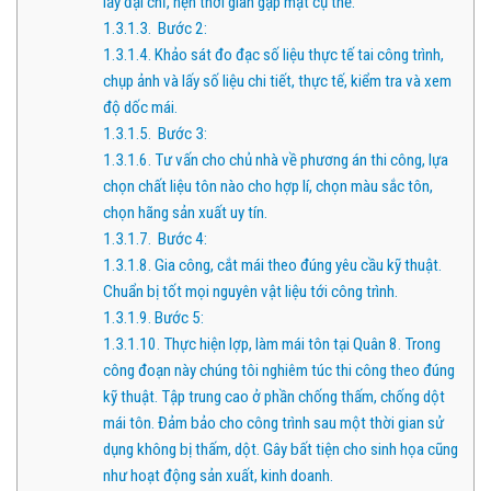
lấy đại chỉ, hẹn thời gian gặp mặt cụ thể.
1.3.1.3.
Bước 2:
1.3.1.4.
Khảo sát đo đạc số liệu thực tế tai công trình,
chụp ảnh và lấy số liệu chi tiết, thực tế, kiểm tra và xem
độ dốc mái.
1.3.1.5.
Bước 3:
1.3.1.6.
Tư vấn cho chủ nhà về phương án thi công, lựa
chọn chất liệu tôn nào cho hợp lí, chọn màu sắc tôn,
chọn hãng sản xuất uy tín.
1.3.1.7.
Bước 4:
1.3.1.8.
Gia công, cắt mái theo đúng yêu cầu kỹ thuật.
Chuẩn bị tốt mọi nguyên vật liệu tới công trình.
1.3.1.9.
Bước 5:
1.3.1.10.
Thực hiện lợp, làm mái tôn tại Quân 8. Trong
công đoạn này chúng tôi nghiêm túc thi công theo đúng
kỹ thuật. Tập trung cao ở phần chống thấm, chống dột
mái tôn. Đảm bảo cho công trình sau một thời gian sử
dụng không bị thấm, dột. Gây bất tiện cho sinh họa cũng
như hoạt động sản xuất, kinh doanh.