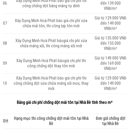
Xây Dựng Minh Hoà Phát
báo giá chi phí thi
06
đến 139.000
công chống dột bằng màng tự dính
VNĐ/m²
Giá từ 129.000 VNĐ
Xây Dựng Minh Hoà Phát
báo giá chi phí sửa
07
đến 149.000
chữa mái tôn, thi công lợp tôn mới
VNĐ/m²
Giá từ 135.000 VNĐ
Xây Dựng Minh Hoà Phát
báogiá chi phí sửa
08
đến 155.000
chữa máng xối, thi công máng xối mới
VNĐ/m²
Giá từ 149.000 VNĐ
Xây Dựng Minh Hoà Phát
báogiá chi phí thi
09
đến 169.000
công chống dột thay tôn mới
VNĐ/m²
Xây Dựng Minh Hoà Phát
báo giá chi phí thi
Giá từ 129.000 VNĐ
10
công chống dột sửa chữa máng xối inox, thay
đến 149.000
mới
VNĐ/m²
Bảng giá chi phí chống dột mái tôn tại Nhà Bè tính theo m²
Hạng mục thi công chống dột mái tôn tại Nhà
Đơn giá chống dột
Stt
Bè
tại Nhà Bè