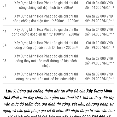
Xây Dựng Minh Hoà Phát
báo giá chi phí thi
Giá từ 34.000 VNĐ
01
công chống dột diện tích từ < 500m²
đến 44.000 VNĐ/m²
Xây Dựng Minh Hoà Phát
báo giá chi phí thi
Giá từ 29.000 VNĐ
02
công chống dột diện tích từ 500m² – 1000m²
đến 39.000 VNĐ/m²
Xây Dựng Minh Hoà Phát
báo giá chi phí thi
Giá từ 24.000 VNĐ
03
công chống dột diện tích từ 1000m² – 2000m²
đến 34.000 VNĐ/m²
Xây Dựng Minh Hoà Phát
báo giá chi phí thi
Giá từ 19.000 VNĐ
04
công chống dột diện tích lớn hơn > 2000m²
đến 29.000 VNĐ/m²
Xây Dựng Minh Hoà Phát
báo giá chi phí thi
Giá từ 29.000 VNĐ
05
công thay mái tôn mới không có lớp cách
đến 49.000 VNĐ/m²
nhiệt
Xây Dựng Minh Hoà Phát
báo giá chi phí thi
Giá từ 39.000 VNĐ
06
công thay mái tôn mới có lớp cách nhiệt
đến 49.000 VNĐ/m²
Lưu ý:
Bảng giá chống thấm dột tại Nhà Bè của
Xây Dựng Minh
Hoà Phá
t
trên đây chưa bao gồm phí thuế VAT. Giá sẽ thay đổi tùy
vào mức độ thấm dột, địa hình thi công, vật liệu, phương pháp sử
dụng và các giải pháp gia cố đi kèm. Để nhận được tư vấn vào báo