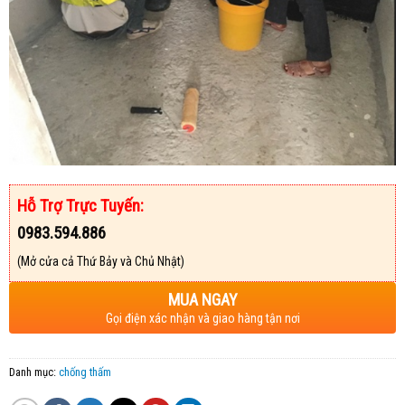
Hỗ Trợ Trực Tuyến:
0983.594.886
(Mở cửa cả Thứ Bảy và Chủ Nhật)
MUA NGAY
Gọi điện xác nhận và giao hàng tận nơi
Danh mục:
chống thấm