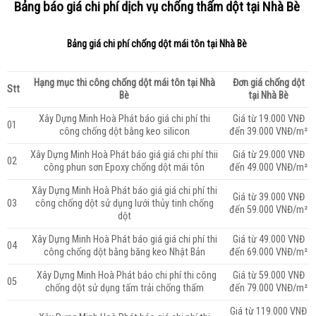
Bảng báo giá chi phí dịch vụ chống thấm dột tại Nhà Bè
Bảng giá chi phí chống dột mái tôn tại Nhà Bè
Hạng mục thi công chống dột mái tôn tại Nhà
Đơn giá chống dột
Stt
Bè
tại Nhà Bè
Xây Dựng Minh Hoà Phát
báo giá chi phí thi
Giá từ 19.000 VNĐ
01
công chống dột bằng keo silicon
đến 39.000 VNĐ/m²
Xây Dựng Minh Hoà Phát
báo giá giá chi phí thii
Giá từ 29.000 VNĐ
02
công phun sơn Epoxy chống dột mái tôn
đến 49.000 VNĐ/m²
Xây Dựng Minh Hoà Phát
báo giá giá chi phí thi
Giá từ 39.000 VNĐ
03
công chống dột sử dụng lưới thủy tinh chống
đến 59.000 VNĐ/m²
dột
Xây Dựng Minh Hoà Phát
báo giá giá chi phí thi
Giá từ 49.000 VNĐ
04
công chống dột bằng băng keo Nhật Bản
đến 69.000 VNĐ/m²
Xây Dựng Minh Hoà Phát
báo chi phí thi công
Giá từ 59.000 VNĐ
05
chống dột sử dụng tấm trải chống thấm
đến 79.000 VNĐ/m²
Giá từ 119.000 VNĐ