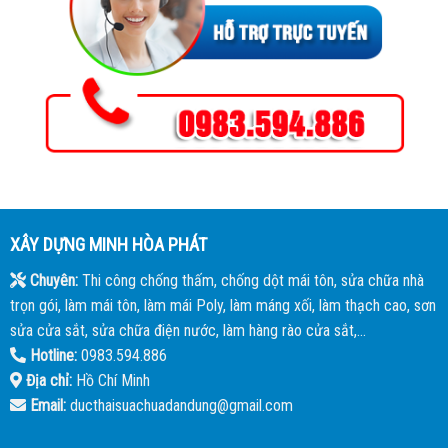
XÂY DỰNG MINH HÒA PHÁT
Chuyên:
Thi công chống thấm, chống dột mái tôn, sửa chữa nhà
trọn gói, làm mái tôn, làm mái Poly, làm máng xối, làm thạch cao, sơn
sửa cửa sắt, sửa chữa điện nước, làm hàng rào cửa sắt,...
Hotline:
0983.594.886
Địa chỉ:
Hồ Chí Minh
Email:
ducthaisuachuadandung@gmail.com