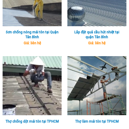
Sơn chống nóng mái tôn tại Quận
Lắp đặt quả cầu hút nhiệt tại
Tân Bình
quận Tân Bình
Giá: liên hệ
Giá: liên hệ
Thợ chống dột mái tôn tại TPHCM
Thợ làm mái tôn tại TPHCM