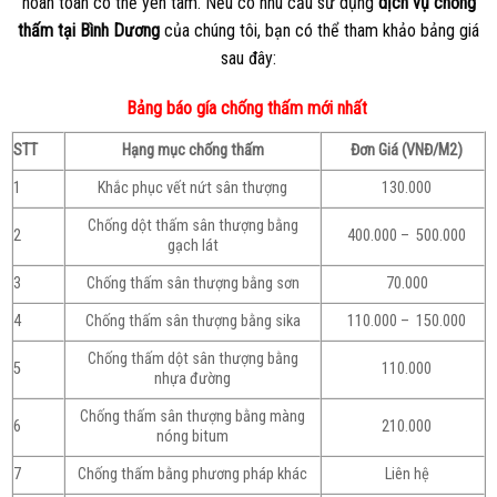
hoàn toàn có thể yên tâm. Nếu có nhu cầu sử dụng
dịch vụ chống
thấm tại Bình Dương
của chúng tôi, bạn có thể tham khảo bảng giá
sau đây:
Bảng báo gía chống thấm mới nhất
STT
Hạng mục chống thấm
Đơn Giá (VNĐ/M2)
1
Khắc phục vết nứt sân thượng
130.000
Chống dột thấm sân thượng bằng
2
400.000 – 500.000
gạch lát
3
Chống thấm sân thượng bằng sơn
70.000
4
Chống thấm sân thượng bằng sika
110.000 – 150.000
Chống thấm dột sân thượng bằng
5
110.000
nhựa đường
Chống thấm sân thượng bằng màng
6
210.000
nóng bitum
7
Chống thấm bằng phương pháp khác
Liên hệ