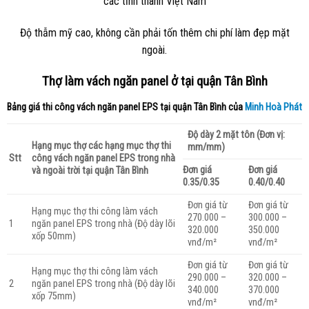
các tỉnh thành Việt Nam
Độ thẫm mỹ cao, không cần phải tốn thêm chi phí làm đẹp mặt
ngoài.
Thợ làm vách ngăn panel ở tại quận Tân Bình
Bảng giá thi công vách ngăn panel EPS tại quận Tân Bình của
Minh Hoà Phát
Độ dày 2 mặt tôn (Đơn vị:
Hạng mục thợ các hạng mục thợ thi
mm/mm)
Stt
công vách ngăn panel EPS trong nhà
Đơn giá
Đơn giá
và ngoài trời tại quận Tân Bình
0.35/0.35
0.40/0.40
Đơn giá từ
Đơn giá từ
Hạng mục thợ thi công làm vách
270.000 –
300.000 –
ngăn panel EPS trong nhà (Độ dày lõi
1
320.000
350.000
xốp 50mm)
vnđ/m²
vnđ/m²
Đơn giá từ
Đơn giá từ
Hạng mục thợ thi công làm vách
290.000 –
320.000 –
ngăn panel EPS trong nhà (Độ dày lõi
2
340.000
370.000
xốp 75mm)
vnđ/m²
vnđ/m²