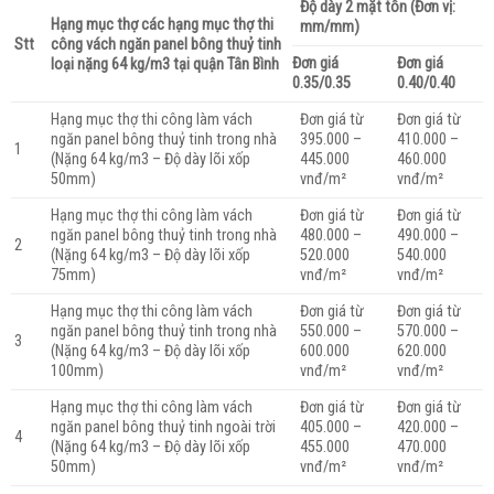
Độ dày 2 mặt tôn (Đơn vị:
Hạng mục thợ các hạng mục thợ thi
mm/mm)
Stt
công vách ngăn panel bông thuỷ tinh
Đơn giá
Đơn giá
loại nặng 64 kg/m3 tại quận Tân Bình
0.35/0.35
0.40/0.40
Hạng mục thợ thi công làm vách
Đơn giá từ
Đơn giá từ
ngăn panel bông thuỷ tinh trong nhà
395.000 –
410.000 –
1
(Nặng 64 kg/m3 – Độ dày lõi xốp
445.000
460.000
50mm)
vnđ/m²
vnđ/m²
Hạng mục thợ thi công làm vách
Đơn giá từ
Đơn giá từ
ngăn panel bông thuỷ tinh trong nhà
480.000 –
490.000 –
2
(Nặng 64 kg/m3 – Độ dày lõi xốp
520.000
540.000
75mm)
vnđ/m²
vnđ/m²
Hạng mục thợ thi công làm vách
Đơn giá từ
Đơn giá từ
ngăn panel bông thuỷ tinh trong nhà
550.000 –
570.000 –
3
(Nặng 64 kg/m3 – Độ dày lõi xốp
600.000
620.000
100mm)
vnđ/m²
vnđ/m²
Hạng mục thợ thi công làm vách
Đơn giá từ
Đơn giá từ
ngăn panel bông thuỷ tinh ngoài trời
405.000 –
420.000 –
4
(Nặng 64 kg/m3 – Độ dày lõi xốp
455.000
470.000
50mm)
vnđ/m²
vnđ/m²