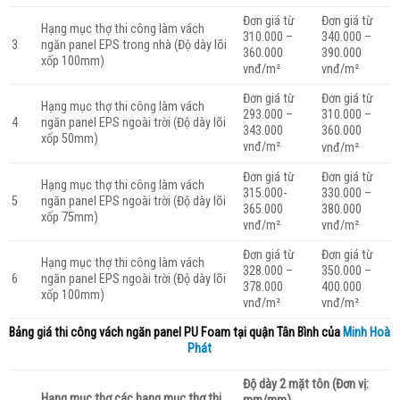
Đơn giá từ
Đơn giá từ
Hạng mục thợ thi công làm vách
310.000 –
340.000 –
ngăn panel EPS trong nhà (Độ dày lõi
3
360.000
390.000
xốp 100mm)
vnđ/m²
vnđ/m²
Đơn giá từ
Đơn giá từ
Hạng mục thợ thi công làm vách
293.000 –
310.000 –
ngăn panel EPS ngoài trời (Độ dày lõi
4
343.000
360.000
xốp 50mm)
vnđ/m²
vnđ/m²
Đơn giá từ
Đơn giá từ
Hạng mục thợ thi công làm vách
315.000-
330.000 –
ngăn panel EPS ngoài trời (Độ dày lõi
5
365.000
380.000
xốp 75mm)
vnđ/m²
vnđ/m²
Đơn giá từ
Đơn giá từ
Hạng mục thợ thi công làm vách
328.000 –
350.000 –
ngăn panel EPS ngoài trời (Độ dày lõi
6
378.000
400.000
xốp 100mm)
vnđ/m²
vnđ/m²
Bảng giá thi công vách ngăn panel PU Foam tại quận Tân Bình của
Minh Hoà
Phát
Độ dày 2 mặt tôn (Đơn vị:
Hạng mục thợ các hạng mục thợ thi