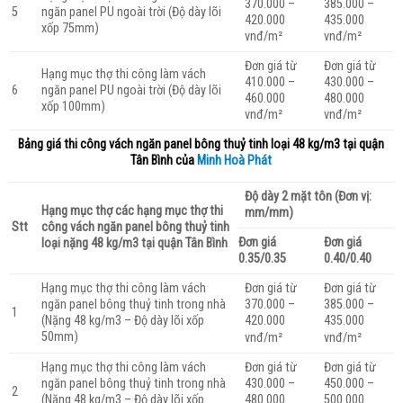
370.000 –
385.000 –
ngăn panel PU ngoài trời (Độ dày lõi
5
420.000
435.000
xốp 75mm)
vnđ/m²
vnđ/m²
Đơn giá từ
Đơn giá từ
Hạng mục thợ thi công làm vách
410.000 –
430.000 –
ngăn panel PU ngoài trời (Độ dày lõi
6
460.000
480.000
xốp 100mm)
vnđ/m²
vnđ/m²
Bảng giá thi công vách ngăn panel bông thuỷ tinh loại
48 kg/m3 tại quận
Tân Bình của
Minh Hoà Phát
Độ dày 2 mặt tôn (Đơn vị:
Hạng mục thợ các hạng mục thợ thi
mm/mm)
Stt
công vách ngăn panel bông thuỷ tinh
Đơn giá
Đơn giá
loại nặng 48 kg/m3 tại quận Tân Bình
0.35/0.35
0.40/0.40
Hạng mục thợ thi công làm vách
Đơn giá từ
Đơn giá từ
ngăn panel bông thuỷ tinh trong nhà
370.000 –
385.000 –
1
(Nặng 48 kg/m3 – Độ dày lõi xốp
420.000
435.000
50mm)
vnđ/m²
vnđ/m²
Hạng mục thợ thi công làm vách
Đơn giá từ
Đơn giá từ
ngăn panel bông thuỷ tinh trong nhà
450.000 –
430.000 –
2
(Nặng 48 kg/m3 – Độ dày lõi xốp
500.000
480.000