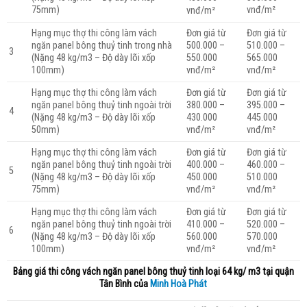
75mm)
vnđ/m²
vnđ/m²
Hạng mục thợ thi công làm vách
Đơn giá từ
Đơn giá từ
ngăn panel bông thuỷ tinh trong nhà
500.000 –
510.000 –
3
(Nặng 48 kg/m3 – Độ dày lõi xốp
550.000
565.000
100mm)
vnđ/m²
vnđ/m²
Hạng mục thợ thi công làm vách
Đơn giá từ
Đơn giá từ
ngăn panel bông thuỷ tinh ngoài trời
380.000 –
395.000 –
4
(Nặng 48 kg/m3 – Độ dày lõi xốp
430.000
445.000
50mm)
vnđ/m²
vnđ/m²
Hạng mục thợ thi công làm vách
Đơn giá từ
Đơn giá từ
ngăn panel bông thuỷ tinh ngoài trời
400.000 –
460.000 –
5
(Nặng 48 kg/m3 – Độ dày lõi xốp
450.000
510.000
75mm)
vnđ/m²
vnđ/m²
Hạng mục thợ thi công làm vách
Đơn giá từ
Đơn giá từ
ngăn panel bông thuỷ tinh ngoài trời
410.000 –
520.000 –
6
(Nặng 48 kg/m3 – Độ dày lõi xốp
560.000
570.000
100mm)
vnđ/m²
vnđ/m²
Bảng giá thi công vách ngăn panel bông thuỷ tinh loại
64 kg/ m3 tại quận
Tân Bình của
Minh Hoà Phát