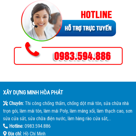
XÂY DỰNG MINH HÒA PHÁT
Chuyên:
Thi công chống thấm, chống dột mái tôn, sửa chữa nhà
trọn gói, làm mái tôn, làm mái Poly, làm máng xối, làm thạch cao, sơn
sửa cửa sắt, sửa chữa điện nước, làm hàng rào cửa sắt,...
Hotline:
0983.594.886
Địa chỉ:
Hồ Chí Minh