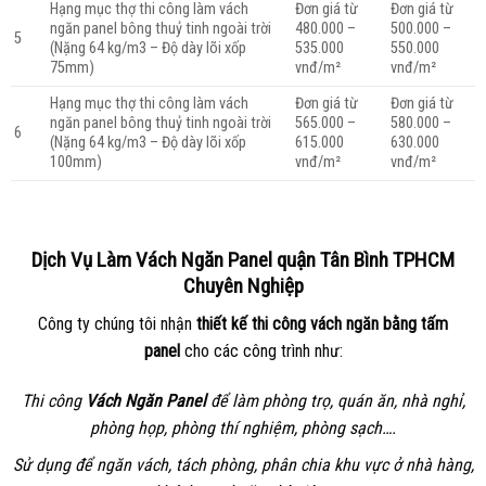
Hạng mục thợ thi công làm vách
Đơn giá từ
Đơn giá từ
ngăn panel bông thuỷ tinh ngoài trời
480.000 –
500.000 –
5
(Nặng 64 kg/m3 – Độ dày lõi xốp
535.000
550.000
75mm)
vnđ/m²
vnđ/m²
Hạng mục thợ thi công làm vách
Đơn giá từ
Đơn giá từ
ngăn panel bông thuỷ tinh ngoài trời
565.000 –
580.000 –
6
(Nặng 64 kg/m3 – Độ dày lõi xốp
615.000
630.000
100mm)
vnđ/m²
vnđ/m²
Dịch Vụ Làm Vách Ngăn Panel
quận Tân Bình
TPHCM
Chuyên Nghiệp
Công ty chúng tôi nhận
thiết kế thi công vách ngăn bằng tấm
panel
cho các công trình như:
Thi công
Vách Ngăn Panel
để làm phòng trọ, quán ăn, nhà nghỉ,
phòng họp, phòng thí nghiệm, phòng sạch….
Sử dụng để ngăn vách, tách phòng, phân chia khu vực ở nhà hàng,