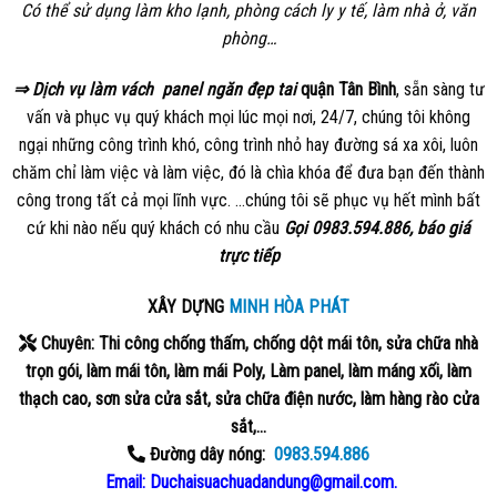
Có thể sử dụng làm kho lạnh, phòng cách ly y tế, làm nhà ở, văn
phòng…
⇒ Dịch vụ làm vách
panel
ngăn
đẹp tai
quận Tân Bình
, sẵn sàng tư
vấn và phục vụ quý khách mọi lúc mọi nơi, 24/7, chúng tôi không
ngại những công trình khó, công trình nhỏ hay đường sá xa xôi, luôn
chăm chỉ làm việc và làm việc, đó là chìa khóa để đưa bạn đến thành
công trong tất cả mọi lĩnh vực. …chúng tôi sẽ phục vụ hết mình bất
cứ khi nào nếu quý khách có nhu cầu
Gọi 0983.594.886, báo giá
trực
tiếp
XÂY DỰNG
MINH HÒA PHÁT
Chuyên: Thi công chống thấm, chống dột mái tôn, sửa chữa nhà
trọn gói, làm mái tôn, làm mái Poly, Làm panel, làm máng xối, làm
thạch cao, sơn sửa cửa sắt, sửa chữa điện nước, làm hàng rào cửa
sắt,…
Đường dây nóng:
0983.594.886
Email: Duchaisuachuadandung@gmail.com.