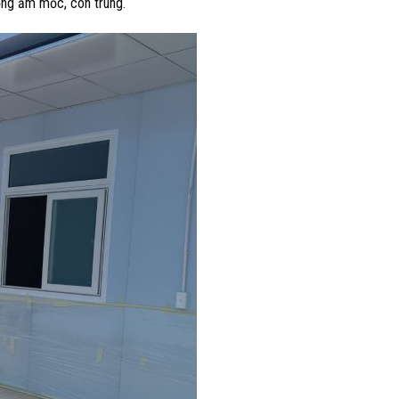
ống ẩm mốc, côn trùng.