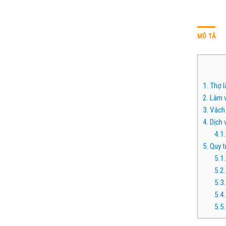
MÔ TẢ
1.
Thợ l
2.
Làm v
3.
Vách 
4.
Dịch 
4.1.
5.
Quy t
5.1.
5.2.
5.3.
5.4.
5.5.