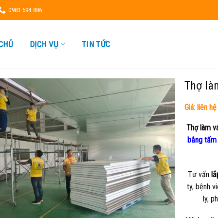
0983.594.886
CHỦ
DỊCH VỤ
TIN TỨC
Thợ là
Giá: liên hệ
Thợ làm v
bằng tấm 
Tư vấn
lắ
ty, bệnh 
ly, 