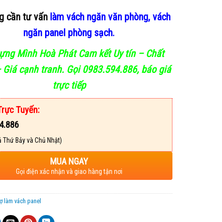
g cần tư vấn
làm vách ngăn văn phòng, vách
ngăn panel phòng sạch.
ựng Mình Hoà Phát
Cam kết Uy tín – Chất
 Giá cạnh tranh. Gọi 0983.594.886, báo giá
trực
tiếp
Trực Tuyến:
4.886
 Thứ Bảy và Chủ Nhật)
MUA NGAY
Gọi điện xác nhận và giao hàng tận nơi
ợ làm vách panel