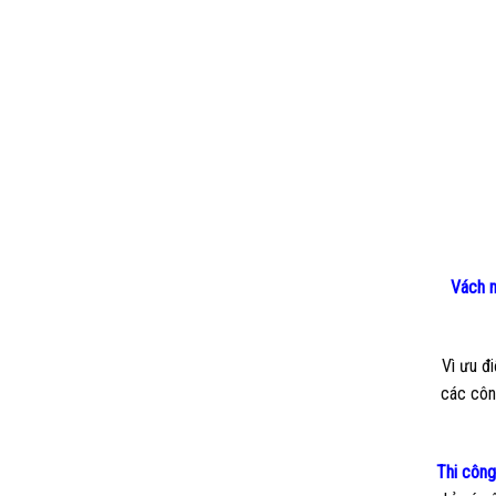
Vách 
Vì ưu đ
các công
Thi công