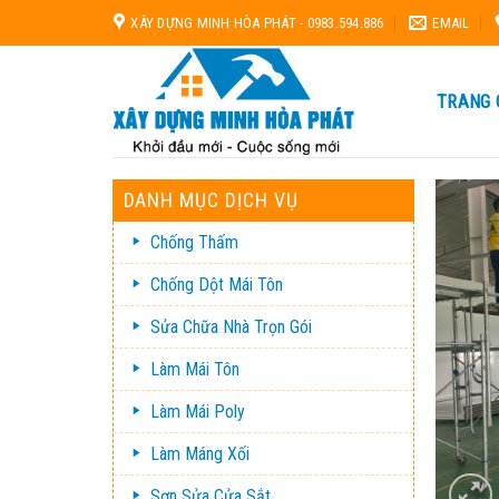
Skip
XÂY DỰNG MINH HÒA PHÁT - 0983.594.886
EMAIL
to
content
TRANG 
DANH MỤC DỊCH VỤ
Chống Thấm
Chống Dột Mái Tôn
Sửa Chữa Nhà Trọn Gói
Làm Mái Tôn
Làm Mái Poly
Làm Máng Xối
Sơn Sửa Cửa Sắt