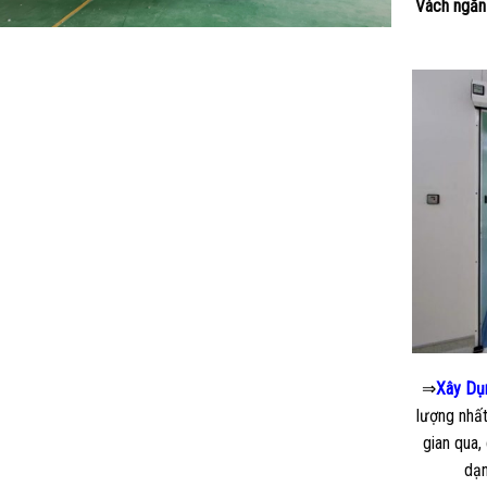
Vách ngă
⇒
Xây Dụ
lượng nhất
gian qua,
dạn