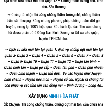
Địa điểm sửa chữa mái tôn Quận 12 – Chống thấm tường nhà, Trần
nhà, Sân thượng
⇒ Chúng tôi nhận
thi công chống thấm tường
nhà, chống thấm
trần, sân thượng. Bằng nhưng phương pháp chống thấm dôt gia
truyền, mang lại 100% hiệu quả. Bảo hành lậu dài. Thợ của chúng
tôi được phân bố ở Đồng Nai, Bình Dương và tất cả các quận,
huyện TPHCM như:
⇒
Dịch vụ sửa mái tôn tại quận 1, dịch vụ chống dột mái tôn tại
quận 2- Quận 3 – Quận 4 – Quận 5 – Quận 6 – Quận 7 – Quận 8
– Quận 9- Quận 10 – Quận 11 – Quận 12 – Quận tân bình –
Quận bình tân – Quận gò vấp – Quận tân phú – Quận phú nhuận
– Quận bình thạnh – Quận thủ đức. Và các huyện như ;Huyện
bình chánh – Huyện hóc môn – Huyện củ chi. Ngoài ra chúng tôi
còn phục vụ các tỉnh lân cận đồng nai – Bình dương – Long An…
XÂY DỰNG
MINH HÒA PHÁT
Chuyên: Thi công chống thấm, chống dột mái tôn, sửa chữa nhà