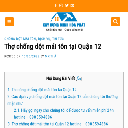
Skip
to
content
CHỐNG DỘT MÁI TÔN
,
DỊCH VỤ
,
TIN TỨC
Thợ chống dột mái tôn tại Quận 12
POSTED ON
10/03/2022
BY
MR THÁI
Nội Dung Bài Viết
[
Ẩn
]
1.
Thi công chống dột mái tôn tại Quận 12
2.
Các dịch vụ chống dột mái tôn tại Quận 12 của chúng tôi thường
nhận như:
2.1.
Hãy gọi ngay cho chúng tôi để được tư vấn miễn phí 24h
hotline – 0983594886
3.
Thợ chống dột mái tôn tại Quận 12 hotline – 0983594886