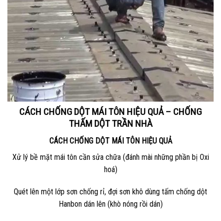
CÁCH CHỐNG DỘT MÁI TÔN HIỆU QUẢ – CHỐNG
THẤM DỘT TRẦN NHÀ
CÁCH CHỐNG DỘT MÁI TÔN HIỆU QUẢ
Xử lý bề mặt mái tôn cần sửa chữa (đánh mài những phần bị Oxi
hoá)
Quét lên một lớp sơn chống rỉ, đợi sơn khô dùng tấm chống dột
Hanbon dán lên (khò nóng rồi dán)