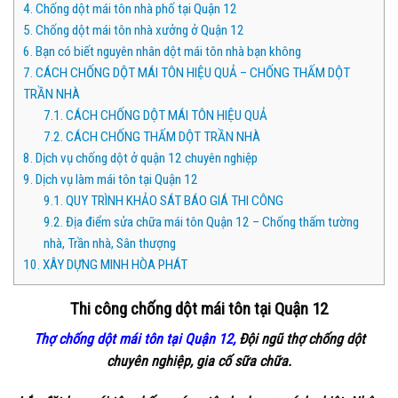
4.
Chống dột mái tôn nhà phố tại Quận 12
5.
Chống dột mái tôn nhà xưởng ở Quận 12
6.
Bạn có biết nguyên nhân dột mái tôn nhà bạn không
7.
CÁCH CHỐNG DỘT MÁI TÔN HIỆU QUẢ – CHỐNG THẤM DỘT
TRẦN NHÀ
7.1.
CÁCH CHỐNG DỘT MÁI TÔN HIỆU QUẢ
7.2.
CÁCH CHỐNG THẤM DỘT TRẦN NHÀ
8.
Dịch vụ chống dột ở quận 12 chuyên nghiệp
9.
Dịch vụ làm mái tôn tại Quận 12
9.1.
QUY TRÌNH KHẢO SÁT BÁO GIÁ THI CÔNG
9.2.
Địa điểm sửa chữa mái tôn Quận 12 – Chống thấm tường
nhà, Trần nhà, Sân thượng
10.
XÂY DỰNG MINH HÒA PHÁT
Thi công chống dột mái tôn tại Quận 12
Thợ chống dột mái tôn tại Quận 12,
Đội ngũ thợ chống dột
chuyên nghiệp, gia cố sữa chữa.