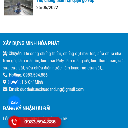
Thợ chống thấm tại quận gò vấp
25/06/2022
XÂY DỰNG MINH HÒA PHÁT
Chuyên:
Thi công chống thấm, chống dột mái tôn, sửa chữa nhà
trọn gói, làm mái tôn, làm mái Poly, làm máng xối, làm thạch cao, sơn
sửa cửa sắt, sửa chữa điện nước, làm hàng rào cửa sắt,...
Hotline:
0983.594.886
Địa chỉ:
Hồ Chí Minh
Email:
ducthaisuachuadandung@gmail.com
ĐĂNG KÝ NHẬN ƯU ĐÃI
Lỗi:
Không tìm thấy biểu mẫu liên hệ.
0983.594.886