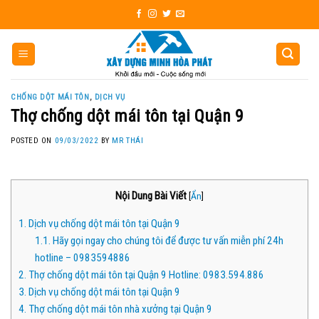
Skip
to
content
CHỐNG DỘT MÁI TÔN
,
DỊCH VỤ
Thợ chống dột mái tôn tại Quận 9
POSTED ON
09/03/2022
BY
MR THÁI
Nội Dung Bài Viết
[
Ẩn
]
1.
Dịch vụ chống dột mái tôn tại Quận 9
1.1.
Hãy gọi ngay cho chúng tôi để được tư vấn miễn phí 24h
hotline – 0983594886
2.
Thợ chống dột mái tôn tại Quận 9 Hotline: 0983.594.886
3.
Dịch vụ chống dột mái tôn tại Quận 9
4.
Thợ chống dột mái tôn nhà xưởng tại Quận 9