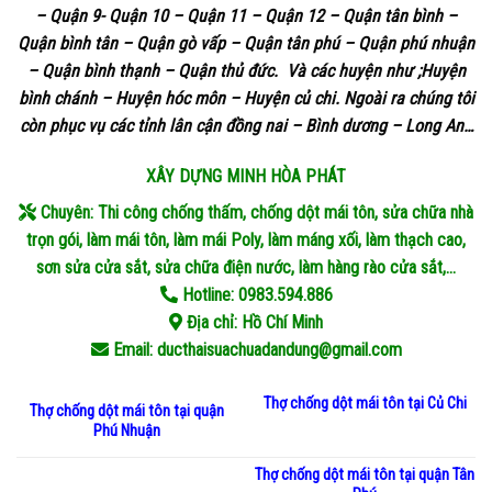
– Quận 9- Quận 10 – Quận 11 – Quận 12 – Quận tân bình –
Quận bình tân – Quận gò vấp – Quận tân phú – Quận phú nhuận
– Quận bình thạnh – Quận thủ đức. Và các huyện như ;Huyện
bình chánh – Huyện hóc môn – Huyện củ chi. Ngoài ra chúng tôi
còn phục vụ các tỉnh lân cận đồng nai – Bình dương – Long An…
XÂY DỰNG
MINH HÒA PHÁT
Chuyên: Thi công chống thấm, chống dột mái tôn, sửa chữa nhà
trọn gói, làm mái tôn, làm mái Poly, làm máng xối, làm thạch cao,
sơn sửa cửa sắt, sửa chữa điện nước, làm hàng rào cửa sắt,…
Hotline: 0983.594.886
Địa chỉ:
Hồ Chí Minh
Email: ducthaisuachuadandung@gmail.com
Thợ chống dột mái tôn tại Củ Chi
Thợ chống dột mái tôn tại quận
Phú Nhuận
Thợ chống dột mái tôn tại quận Tân