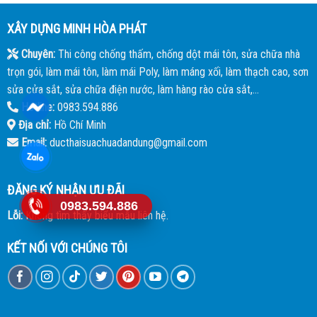
XÂY DỰNG MINH HÒA PHÁT
Chuyên:
Thi công chống thấm, chống dột mái tôn, sửa chữa nhà
trọn gói, làm mái tôn, làm mái Poly, làm máng xối, làm thạch cao, sơn
sửa cửa sắt, sửa chữa điện nước, làm hàng rào cửa sắt,...
Hotline:
0983.594.886
Địa chỉ:
Hồ Chí Minh
Email:
ducthaisuachuadandung@gmail.com
ĐĂNG KÝ NHẬN ƯU ĐÃI
0983.594.886
Lỗi:
Không tìm thấy biểu mẫu liên hệ.
KẾT NỐI VỚI CHÚNG TÔI