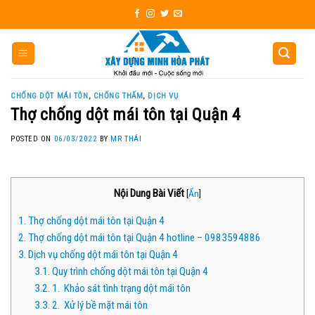
Skip
to
content
CHỐNG DỘT MÁI TÔN
,
CHỐNG THẤM
,
DỊCH VỤ
Thợ chống dột mái tôn tại Quận 4
POSTED ON
06/03/2022
BY
MR THÁI
Nội Dung Bài Viết
[
Ẩn
]
1.
Thợ chống dột mái tôn tại Quận 4
2.
Thợ chống dột mái tôn tại Quận 4 hotline – 0983594886
3.
Dịch vụ chống dột mái tôn tại Quận 4
3.1.
Quy trình chống dột mái tôn tại Quận 4
3.2.
1. Khảo sát tình trạng dột mái tôn
3.3.
2. Xử lý bề mặt mái tôn