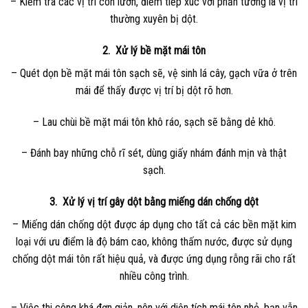
– Kiểm tra các vị trí con lươn, điểm tiếp xúc với phần tường là vị trí
thường xuyên bị dột.
2. Xử lý bề mặt mái tôn
– Quét dọn bề mặt mái tôn sạch sẽ, vệ sinh lá cây, gạch vữa ở trên
mái để thấy được vị trí bị dột rõ hơn.
– Lau chùi bề mặt mái tôn khô ráo, sạch sẽ bằng dẻ khô.
– Đánh bay những chỗ rĩ sét, dùng giấy nhám đánh mịn và thật
sạch.
3. Xử lý vị trí gây dột bằng miếng dán chống dột
– Miếng dán chống dột được áp dụng cho tất cả các bền mặt kim
loại với ưu điểm là độ bám cao, không thấm nước, được sử dụng
chống dột mái tôn rất hiệu quả, và được ứng dụng rỗng rãi cho rất
nhiều công trình.
– Việc thi công khá đơn giản, nên với diện tích mái tôn nhỏ, bạn vẫn